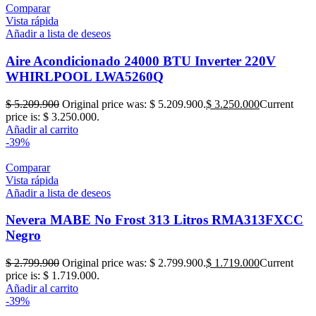
Comparar
Vista rápida
Añadir a lista de deseos
Aire Acondicionado 24000 BTU Inverter 220V
WHIRLPOOL LWA5260Q
$
5.209.900
Original price was: $ 5.209.900.
$
3.250.000
Current
price is: $ 3.250.000.
Añadir al carrito
-39%
Comparar
Vista rápida
Añadir a lista de deseos
Nevera MABE No Frost 313 Litros RMA313FXCC
Negro
$
2.799.900
Original price was: $ 2.799.900.
$
1.719.000
Current
price is: $ 1.719.000.
Añadir al carrito
-39%