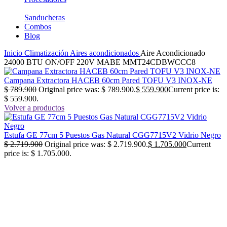
Sanducheras
Combos
Blog
Inicio
Climatización
Aires acondicionados
Aire Acondicionado
24000 BTU ON/OFF 220V MABE MMT24CDBWCCC8
Campana Extractora HACEB 60cm Pared TOFU V3 INOX-NE
$
789.900
Original price was: $ 789.900.
$
559.900
Current price is:
$ 559.900.
Volver a productos
Estufa GE 77cm 5 Puestos Gas Natural CGG7715V2 Vidrio Negro
$
2.719.900
Original price was: $ 2.719.900.
$
1.705.000
Current
price is: $ 1.705.000.
-38%
No disponible