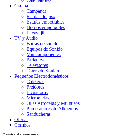
Calentadores
Cocina
Campanas
Estufas de piso
Estufas empotrables
Hornos empotrables
Lavavajillas
TV y Audio
Barras de sonido
Equipos de Sonido
Minicomponentes
Parlantes
Televisores
Torres de Sonido
Pequeños Electrodomésticos
Cafeteras
Freidoras
Licuadoras
Microondas
Ollas Arroceras y Multiusos
Procesadores de Alimentos
Sanducheras
Ofertas
Combos