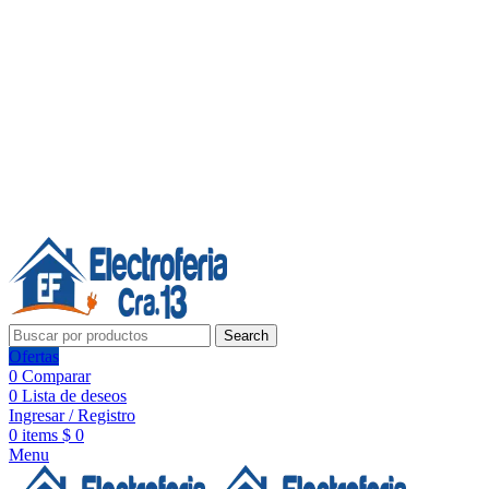
Línea de Whatsapp - Ventas
20 años de confianza, respaldo y tecnología para tu hogar
Síguenos:
20 años de confianza y respaldo
Search
Ofertas
0
Comparar
0
Lista de deseos
Ingresar / Registro
0
items
$
0
Menu