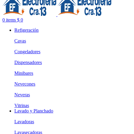
0
items
$
0
Refigeración
Cavas
Congeladores
Dispensadores
Minibares
Nevecones
Neveras
Vitrinas
Lavado y Planchado
Lavadoras
Lavasecadoras