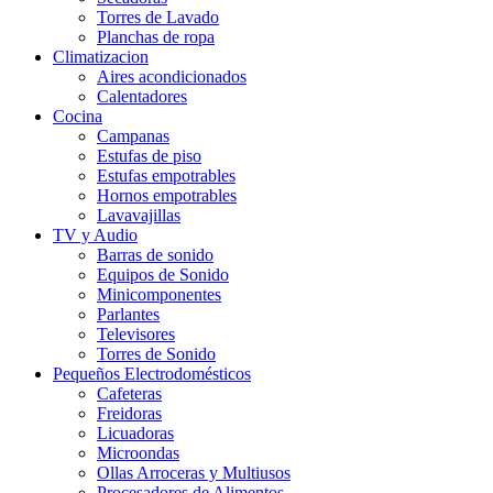
Torres de Lavado
Planchas de ropa
Climatizacion
Aires acondicionados
Calentadores
Cocina
Campanas
Estufas de piso
Estufas empotrables
Hornos empotrables
Lavavajillas
TV y Audio
Barras de sonido
Equipos de Sonido
Minicomponentes
Parlantes
Televisores
Torres de Sonido
Pequeños Electrodomésticos
Cafeteras
Freidoras
Licuadoras
Microondas
Ollas Arroceras y Multiusos
Procesadores de Alimentos