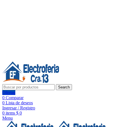
Línea de Whatsapp - Ventas
20 años de confianza, respaldo y tecnología para tu hogar
Síguenos:
20 años de confianza y respaldo
Search
Ofertas
0
Comparar
0
Lista de deseos
Ingresar / Registro
0
items
$
0
Menu