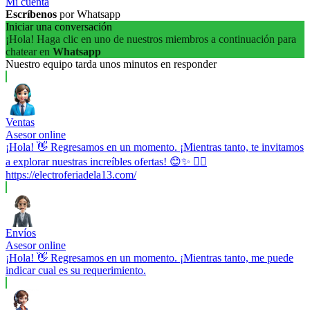
Mi cuenta
Escríbenos
por Whatsapp
Iniciar una conversación
¡Hola! Haga clic en uno de nuestros miembros a continuación para
chatear en
Whatsapp
Nuestro equipo tarda unos minutos en responder
Ventas
Asesor online
¡Hola! 👋 Regresamos en un momento. ¡Mientras tanto, te invitamos
a explorar nuestras increíbles ofertas! 😊✨ 👉🏼
https://electroferiadela13.com/
Envíos
Asesor online
¡Hola! 👋 Regresamos en un momento. ¡Mientras tanto, me puede
indicar cual es su requerimiento.