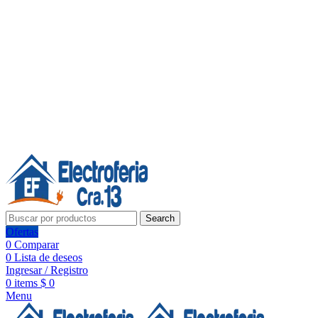
Línea de Whatsapp - Ventas
20 años de confianza, respaldo y tecnología para tu hogar
Síguenos:
20 años de confianza y respaldo
Search
Ofertas
0
Comparar
0
Lista de deseos
Ingresar / Registro
0
items
$
0
Menu