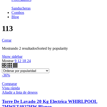
Sanducheras
Combos
Blog
113
Cerrar
Mostrando 2 resultados
Sorted by popularity
Show sidebar
Mostrar
9
12
18
24
-36%
Comparar
Vista rápida
Añadir a lista de deseos
Torre De Lavado 20 Kg Electrica WHIRLPOOL
7MWET4027HW Blanco