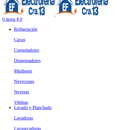
0
items
$
0
Refigeración
Cavas
Congeladores
Dispensadores
Minibares
Nevecones
Neveras
Vitrinas
Lavado y Planchado
Lavadoras
Lavasecadoras