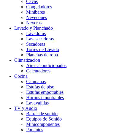
Cavas
Congeladores
Minibares
Nevecones
Neveras
Lavado y Planchado
Lavadoras
Lavasecadoras
Secadoras
Torres de Lavado
Planchas de ropa
Climatizacion
Aires acondicionados
Calentadores
Cocina
Campanas
Estufas de piso
Estufas empotrables
Hornos empotrables
Lavavajillas
TV y Audio
Barras de sonido
Equipos de Sonido
Minicomponentes
Parlantes