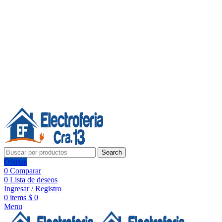
Línea de Whatsapp - Ventas
20 años de confianza, respaldo y tecnología para tu hogar
Síguenos:
20 años de confianza y respaldo
Search
Ofertas
0
Comparar
0
Lista de deseos
Ingresar / Registro
0
items
$
0
Menu