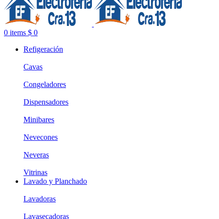
0
items
$
0
Refigeración
Cavas
Congeladores
Dispensadores
Minibares
Nevecones
Neveras
Vitrinas
Lavado y Planchado
Lavadoras
Lavasecadoras