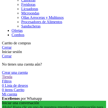
Cafeteras
Freidoras
Licuadoras
Microondas
Ollas Arroceras y Multiusos
Procesadores de Alimentos
Sanducheras
Ofertas
Combos
Carrito de compras
Cerrar
Iniciar sesión
Cerrar
No tienes una cuenta aún?
Crear una cuenta
Tienda
Filtros
0
Lista de deseos
0
items
Carrito
Mi cuenta
Escríbenos
por Whatsapp
Iniciar una conversación
¡Hola! Haga clic en uno de nuestros miembros a continuación para