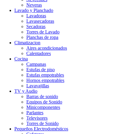
Neveras
Lavado y Planchado
Lavadoras
Lavasecadoras
Secadoras
Torres de Lavado
Planchas de ropa
Climatizacion
Aires acondicionados
Calentadores
Cocina
Campanas
Estufas de piso
Estufas empotrables
Hornos empotrables
Lavavajillas
TV y Audio
Barras de sonido
Equipos de Sonido
Minicomponentes
Parlantes
Televisores
Torres de Sonido
Pequeños Electrodomésticos