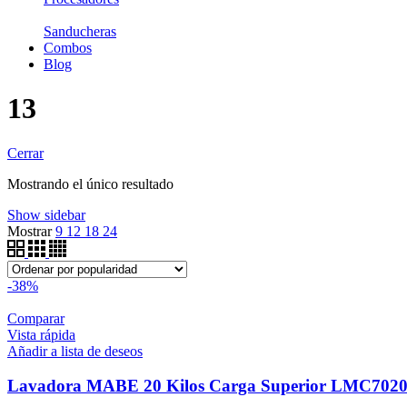
Sanducheras
Combos
Blog
13
Cerrar
Mostrando el único resultado
Show sidebar
Mostrar
9
12
18
24
-38%
Comparar
Vista rápida
Añadir a lista de deseos
Lavadora MABE 20 Kilos Carga Superior LMC70