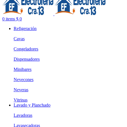
0
items
$
0
Refigeración
Cavas
Congeladores
Dispensadores
Minibares
Nevecones
Neveras
Vitrinas
Lavado y Planchado
Lavadoras
Lavasecadoras