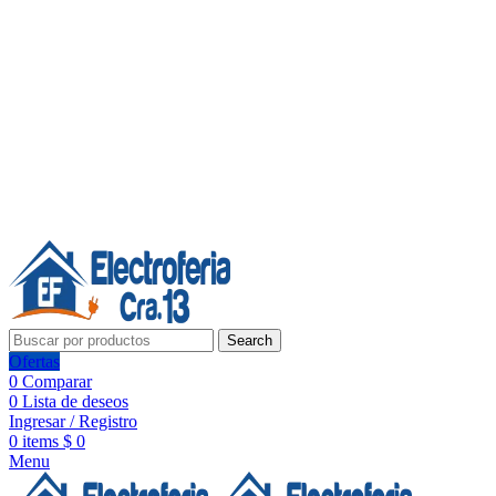
Línea de Whatsapp - Ventas
Síguenos:
Search
Ofertas
0
Comparar
0
Lista de deseos
Ingresar / Registro
0
items
$
0
Menu