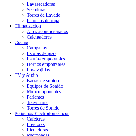
Lavasecadoras
Secadoras
Torres de Lavado
Planchas de ropa
Climatizacion
Aires acondicionados
Calentadores
Cocina
Campanas
Estufas de piso
Estufas empotrables
Hornos empotrables
Lavavajillas
TV y Audio
Barras de sonido
Equipos de Sonido
Minicomponentes
Parlantes
Televisores
Torres de Sonido
Pequeños Electrodomésticos
Cafeteras
Freidoras
Licuadoras
Microondas