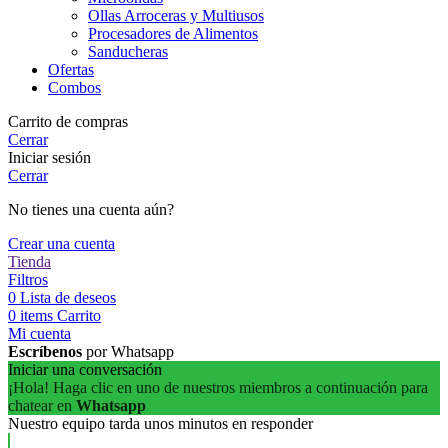
Ollas Arroceras y Multiusos
Procesadores de Alimentos
Sanducheras
Ofertas
Combos
Carrito de compras
Cerrar
Iniciar sesión
Cerrar
No tienes una cuenta aún?
Crear una cuenta
Tienda
Filtros
0
Lista de deseos
0
items
Carrito
Mi cuenta
Escríbenos
por Whatsapp
Iniciar una conversación
¡Hola! Haga clic en uno de nuestros miembros a continuación para
chatear en
Whatsapp
Nuestro equipo tarda unos minutos en responder