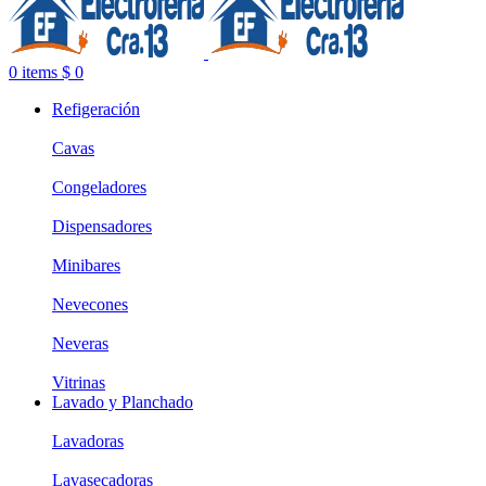
0
items
$
0
Refigeración
Cavas
Congeladores
Dispensadores
Minibares
Nevecones
Neveras
Vitrinas
Lavado y Planchado
Lavadoras
Lavasecadoras