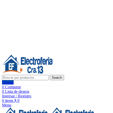
Línea de Whatsapp - Ventas
20 años de confianza, respaldo y tecnología para tu hogar
Síguenos:
20 años de confianza y respaldo
Search
Ofertas
0
Comparar
0
Lista de deseos
Ingresar / Registro
0
items
$
0
Menu