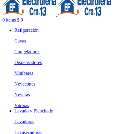
0
items
$
0
Refigeración
Cavas
Congeladores
Dispensadores
Minibares
Nevecones
Neveras
Vitrinas
Lavado y Planchado
Lavadoras
Lavasecadoras