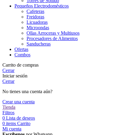
Torres de Sonido
Pequeños Electrodomésticos
Cafeteras
Freidoras
Licuadoras
Microondas
Ollas Arroceras y Multiusos
Procesadores de Alimentos
Sanducheras
Ofertas
Combos
Carrito de compras
Cerrar
Iniciar sesión
Cerrar
No tienes una cuenta aún?
Crear una cuenta
Tienda
Filtros
0
Lista de deseos
0
items
Carrito
Mi cuenta
Escríbenos
por Whatsapp