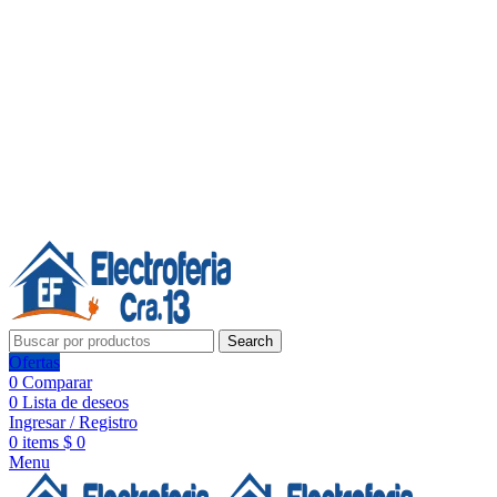
Línea de Whatsapp - Ventas
20 años de confianza, respaldo y tecnología para tu hogar
Síguenos:
20 años de confianza y respaldo
Search
Ofertas
0
Comparar
0
Lista de deseos
Ingresar / Registro
0
items
$
0
Menu