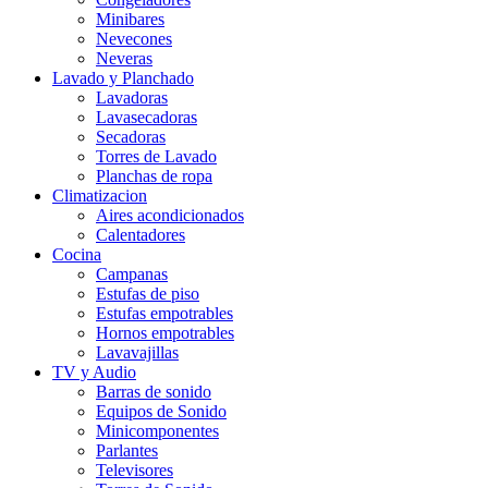
Minibares
Nevecones
Neveras
Lavado y Planchado
Lavadoras
Lavasecadoras
Secadoras
Torres de Lavado
Planchas de ropa
Climatizacion
Aires acondicionados
Calentadores
Cocina
Campanas
Estufas de piso
Estufas empotrables
Hornos empotrables
Lavavajillas
TV y Audio
Barras de sonido
Equipos de Sonido
Minicomponentes
Parlantes
Televisores