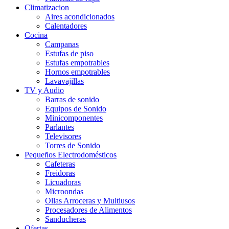
Climatizacion
Aires acondicionados
Calentadores
Cocina
Campanas
Estufas de piso
Estufas empotrables
Hornos empotrables
Lavavajillas
TV y Audio
Barras de sonido
Equipos de Sonido
Minicomponentes
Parlantes
Televisores
Torres de Sonido
Pequeños Electrodomésticos
Cafeteras
Freidoras
Licuadoras
Microondas
Ollas Arroceras y Multiusos
Procesadores de Alimentos
Sanducheras
Ofertas