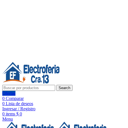
Línea de Whatsapp - Ventas
20 años de confianza, respaldo y tecnología para tu hogar
Síguenos:
20 años de confianza y respaldo
Search
Ofertas
0
Comparar
0
Lista de deseos
Ingresar / Registro
0
items
$
0
Menu