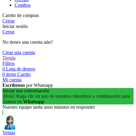
Combos
Carrito de compras
Cerrar
Iniciar sesión
Cerrar
No tienes una cuenta aún?
Crear una cuenta
Tienda
Filtros
0
Lista de deseos
0
items
Carrito
Mi cuenta
Escríbenos
por Whatsapp
Iniciar una conversación
¡Hola! Haga clic en uno de nuestros miembros a continuación para
chatear en
Whatsapp
Nuestro equipo tarda unos minutos en responder
Ventas