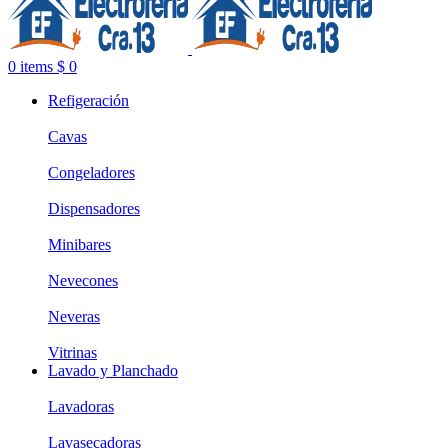
0
items
$
0
Refigeración
Cavas
Congeladores
Dispensadores
Minibares
Nevecones
Neveras
Vitrinas
Lavado y Planchado
Lavadoras
Lavasecadoras