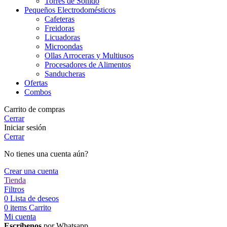
Torres de Sonido
Pequeños Electrodomésticos
Cafeteras
Freidoras
Licuadoras
Microondas
Ollas Arroceras y Multiusos
Procesadores de Alimentos
Sanducheras
Ofertas
Combos
Carrito de compras
Cerrar
Iniciar sesión
Cerrar
No tienes una cuenta aún?
Crear una cuenta
Tienda
Filtros
0
Lista de deseos
0
items
Carrito
Mi cuenta
Escríbenos
por Whatsapp