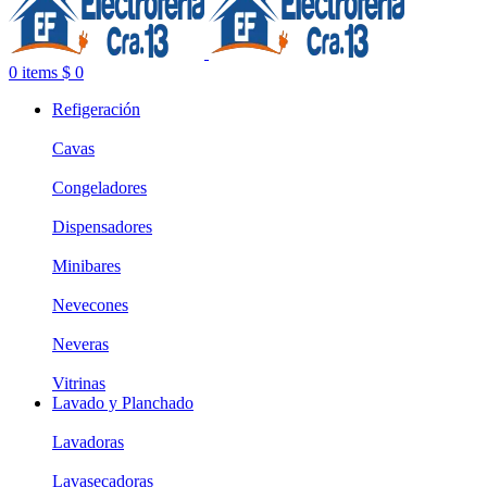
0
items
$
0
Refigeración
Cavas
Congeladores
Dispensadores
Minibares
Nevecones
Neveras
Vitrinas
Lavado y Planchado
Lavadoras
Lavasecadoras