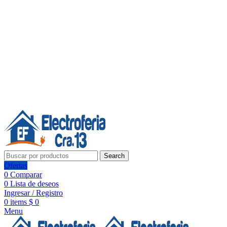
Línea de Whatsapp - Ventas
20 años de confianza, respaldo y tecnología para tu hogar
Síguenos:
20 años de confianza y respaldo
Search
Ofertas
0
Comparar
0
Lista de deseos
Ingresar / Registro
0
items
$
0
Menu