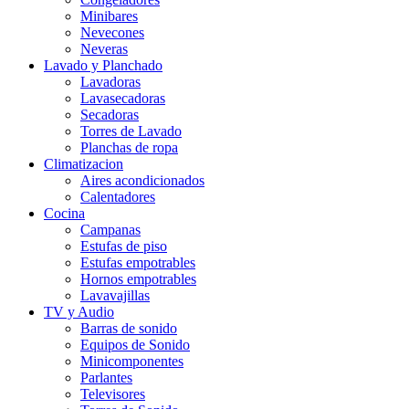
Minibares
Nevecones
Neveras
Lavado y Planchado
Lavadoras
Lavasecadoras
Secadoras
Torres de Lavado
Planchas de ropa
Climatizacion
Aires acondicionados
Calentadores
Cocina
Campanas
Estufas de piso
Estufas empotrables
Hornos empotrables
Lavavajillas
TV y Audio
Barras de sonido
Equipos de Sonido
Minicomponentes
Parlantes
Televisores