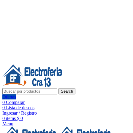
Línea de Whatsapp - Ventas
20 años de confianza, respaldo y tecnología para tu hogar
Síguenos:
20 años de confianza y respaldo
Search
Ofertas
0
Comparar
0
Lista de deseos
Ingresar / Registro
0
items
$
0
Menu