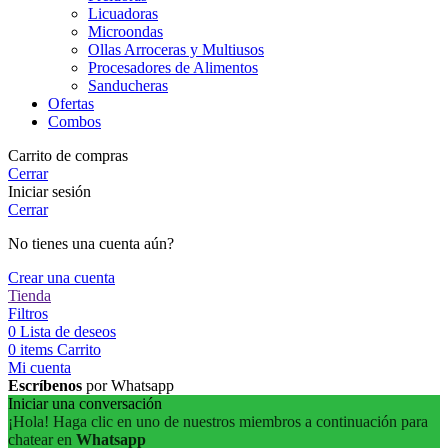
Licuadoras
Microondas
Ollas Arroceras y Multiusos
Procesadores de Alimentos
Sanducheras
Ofertas
Combos
Carrito de compras
Cerrar
Iniciar sesión
Cerrar
No tienes una cuenta aún?
Crear una cuenta
Tienda
Filtros
0
Lista de deseos
0
items
Carrito
Mi cuenta
Escríbenos
por Whatsapp
Iniciar una conversación
¡Hola! Haga clic en uno de nuestros miembros a continuación para
chatear en
Whatsapp