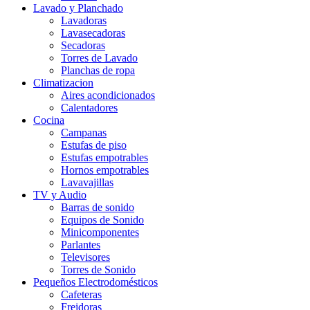
Lavado y Planchado
Lavadoras
Lavasecadoras
Secadoras
Torres de Lavado
Planchas de ropa
Climatizacion
Aires acondicionados
Calentadores
Cocina
Campanas
Estufas de piso
Estufas empotrables
Hornos empotrables
Lavavajillas
TV y Audio
Barras de sonido
Equipos de Sonido
Minicomponentes
Parlantes
Televisores
Torres de Sonido
Pequeños Electrodomésticos
Cafeteras
Freidoras