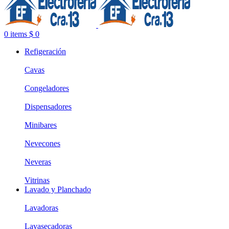
0
items
$
0
Refigeración
Cavas
Congeladores
Dispensadores
Minibares
Nevecones
Neveras
Vitrinas
Lavado y Planchado
Lavadoras
Lavasecadoras