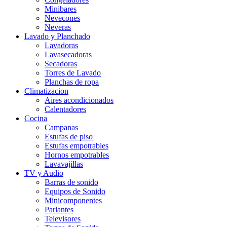
Minibares
Nevecones
Neveras
Lavado y Planchado
Lavadoras
Lavasecadoras
Secadoras
Torres de Lavado
Planchas de ropa
Climatizacion
Aires acondicionados
Calentadores
Cocina
Campanas
Estufas de piso
Estufas empotrables
Hornos empotrables
Lavavajillas
TV y Audio
Barras de sonido
Equipos de Sonido
Minicomponentes
Parlantes
Televisores