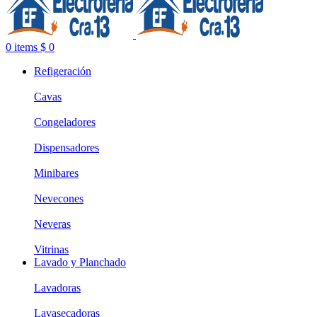
0
items
$
0
Refigeración
Cavas
Congeladores
Dispensadores
Minibares
Nevecones
Neveras
Vitrinas
Lavado y Planchado
Lavadoras
Lavasecadoras