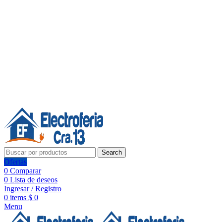
Línea de Whatsapp - Ventas
20 años de confianza, respaldo y tecnología para tu hogar
Síguenos:
20 años de confianza y respaldo
Search
Ofertas
0
Comparar
0
Lista de deseos
Ingresar / Registro
0
items
$
0
Menu