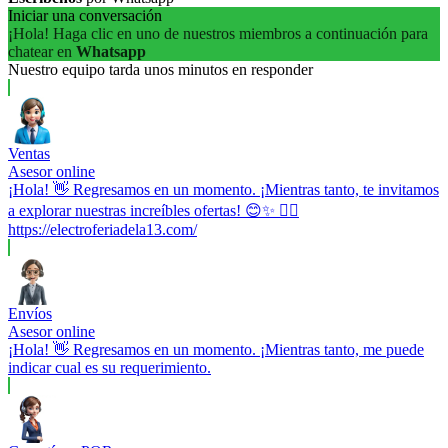
Iniciar una conversación
¡Hola! Haga clic en uno de nuestros miembros a continuación para
chatear en
Whatsapp
Nuestro equipo tarda unos minutos en responder
Ventas
Asesor online
¡Hola! 👋 Regresamos en un momento. ¡Mientras tanto, te invitamos
a explorar nuestras increíbles ofertas! 😊✨ 👉🏼
https://electroferiadela13.com/
Envíos
Asesor online
¡Hola! 👋 Regresamos en un momento. ¡Mientras tanto, me puede
indicar cual es su requerimiento.