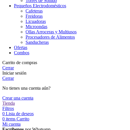
Torres de Sonido
Pequeños Electrodomésticos
Cafeteras
Freidoras
Licuadoras
Microondas
Ollas Arroceras y Multiusos
Procesadores de Alimentos
Sanducheras
Ofertas
Combos
Carrito de compras
Cerrar
Iniciar sesión
Cerrar
No tienes una cuenta aún?
Crear una cuenta
Tienda
Filtros
0
Lista de deseos
0
items
Carrito
Mi cuenta
Escríbenos
por Whatsapp