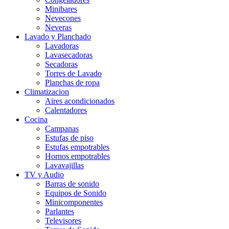
Minibares
Nevecones
Neveras
Lavado y Planchado
Lavadoras
Lavasecadoras
Secadoras
Torres de Lavado
Planchas de ropa
Climatizacion
Aires acondicionados
Calentadores
Cocina
Campanas
Estufas de piso
Estufas empotrables
Hornos empotrables
Lavavajillas
TV y Audio
Barras de sonido
Equipos de Sonido
Minicomponentes
Parlantes
Televisores