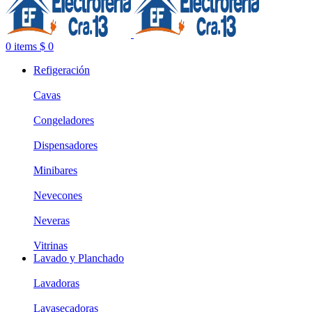
0
items
$
0
Refigeración
Cavas
Congeladores
Dispensadores
Minibares
Nevecones
Neveras
Vitrinas
Lavado y Planchado
Lavadoras
Lavasecadoras