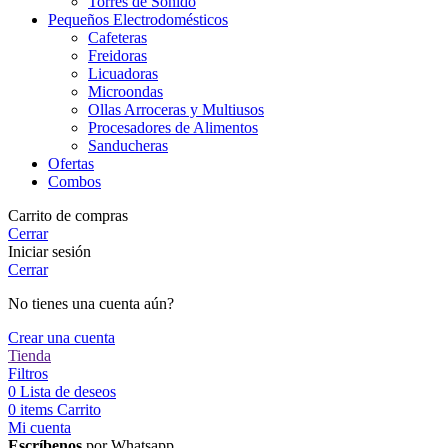
Torres de Sonido
Pequeños Electrodomésticos
Cafeteras
Freidoras
Licuadoras
Microondas
Ollas Arroceras y Multiusos
Procesadores de Alimentos
Sanducheras
Ofertas
Combos
Carrito de compras
Cerrar
Iniciar sesión
Cerrar
No tienes una cuenta aún?
Crear una cuenta
Tienda
Filtros
0
Lista de deseos
0
items
Carrito
Mi cuenta
Escríbenos
por Whatsapp