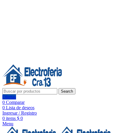
Línea de Whatsapp - Ventas
20 años de confianza, respaldo y tecnología para tu hogar
Síguenos:
20 años de confianza y respaldo
Search
Ofertas
0
Comparar
0
Lista de deseos
Ingresar / Registro
0
items
$
0
Menu