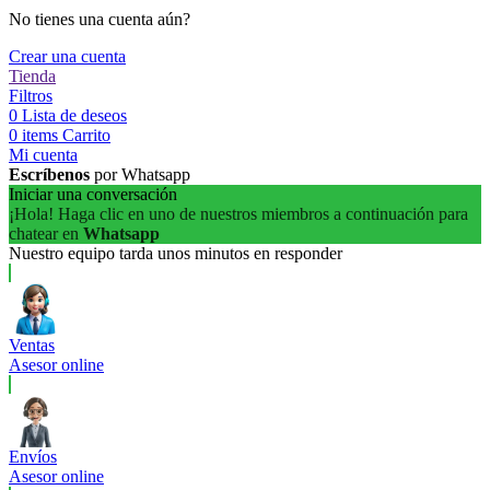
No tienes una cuenta aún?
Crear una cuenta
Tienda
Filtros
0
Lista de deseos
0
items
Carrito
Mi cuenta
Escríbenos
por Whatsapp
Iniciar una conversación
¡Hola! Haga clic en uno de nuestros miembros a continuación para
chatear en
Whatsapp
Nuestro equipo tarda unos minutos en responder
Ventas
Asesor online
Envíos
Asesor online