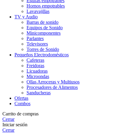
Estufas empotrables
Hornos empotrables
Lavavajillas
TV y Audio
Barras de sonido
Equipos de Sonido
Minicomponentes
Parlantes
Televisores
Torres de Sonido
Pequeños Electrodomésticos
Cafeteras
Freidoras
Licuadoras
Microondas
Ollas Arroceras y Multiusos
Procesadores de Alimentos
Sanducheras
Ofertas
Combos
Carrito de compras
Cerrar
Iniciar sesión
Cerrar