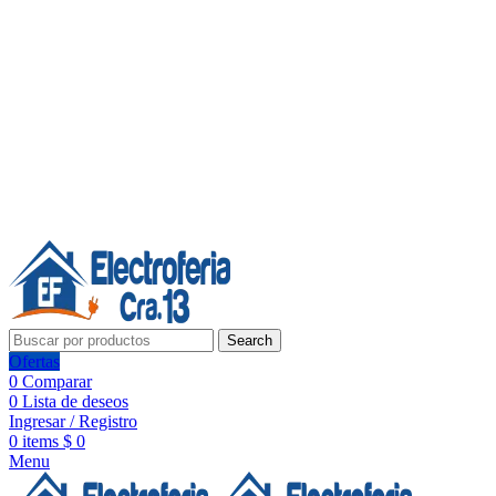
Línea de Whatsapp - Ventas
20 años de confianza, respaldo y tecnología para tu hogar
Síguenos:
20 años de confianza y respaldo
Search
Ofertas
0
Comparar
0
Lista de deseos
Ingresar / Registro
0
items
$
0
Menu