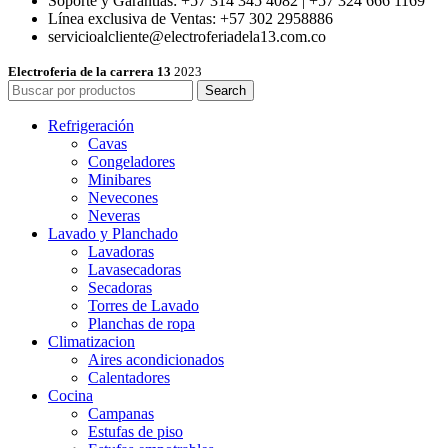
Soporte y Garantías: +57 314 345 4082 | +57 324 666 1169
Línea exclusiva de Ventas: +57 302 2958886
servicioalcliente@electroferiadela13.com.co
Electroferia de la carrera 13
2023
Search
Refrigeración
Cavas
Congeladores
Minibares
Nevecones
Neveras
Lavado y Planchado
Lavadoras
Lavasecadoras
Secadoras
Torres de Lavado
Planchas de ropa
Climatizacion
Aires acondicionados
Calentadores
Cocina
Campanas
Estufas de piso