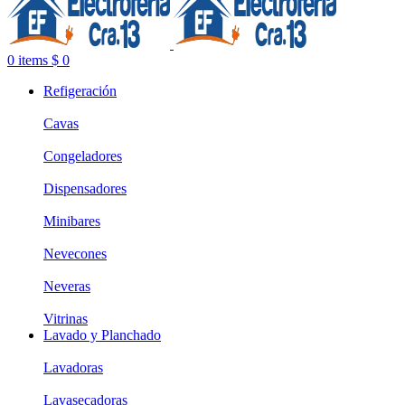
0
items
$
0
Refigeración
Cavas
Congeladores
Dispensadores
Minibares
Nevecones
Neveras
Vitrinas
Lavado y Planchado
Lavadoras
Lavasecadoras