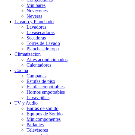
Minibares
Nevecones
Neveras
Lavado y Planchado
Lavadoras
Lavasecadoras
Secadoras
Torres de Lavado
Planchas de ropa
Climatizacion
Aires acondicionados
Calentadores
Cocina
Campanas
Estufas de piso
Estufas empotrables
Hornos empotrables
Lavavajillas
TV y Audio
Barras de sonido
Equipos de Sonido
Minicomponentes
Parlantes
Televisores