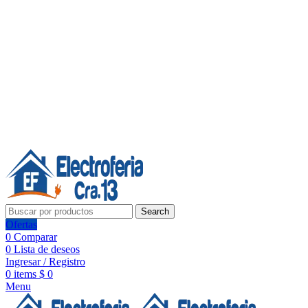
Línea de Whatsapp - Ventas
20 años de confianza, respaldo y tecnología para tu hogar
Síguenos:
20 años de confianza y respaldo
Search
Ofertas
0
Comparar
0
Lista de deseos
Ingresar / Registro
0
items
$
0
Menu