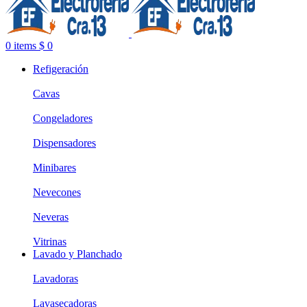
0
items
$
0
Refigeración
Cavas
Congeladores
Dispensadores
Minibares
Nevecones
Neveras
Vitrinas
Lavado y Planchado
Lavadoras
Lavasecadoras