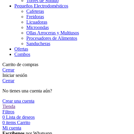
Torres de Sonido
Pequeños Electrodomésticos
Cafeteras
Freidoras
Licuadoras
Microondas
Ollas Arroceras y Multiusos
Procesadores de Alimentos
Sanducheras
Ofertas
Combos
Carrito de compras
Cerrar
Iniciar sesión
Cerrar
No tienes una cuenta aún?
Crear una cuenta
Tienda
Filtros
0
Lista de deseos
0
items
Carrito
Mi cuenta
Escríbenos
por Whatsapp