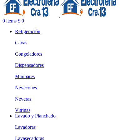
0
items
$
0
Refigeración
Cavas
Congeladores
Dispensadores
Minibares
Nevecones
Neveras
Vitrinas
Lavado y Planchado
Lavadoras
Lavasecadoras