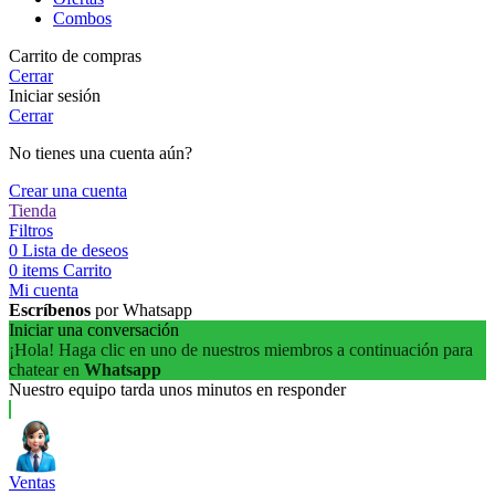
Combos
Carrito de compras
Cerrar
Iniciar sesión
Cerrar
No tienes una cuenta aún?
Crear una cuenta
Tienda
Filtros
0
Lista de deseos
0
items
Carrito
Mi cuenta
Escríbenos
por Whatsapp
Iniciar una conversación
¡Hola! Haga clic en uno de nuestros miembros a continuación para
chatear en
Whatsapp
Nuestro equipo tarda unos minutos en responder
Ventas