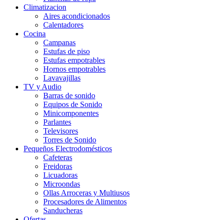
Climatizacion
Aires acondicionados
Calentadores
Cocina
Campanas
Estufas de piso
Estufas empotrables
Hornos empotrables
Lavavajillas
TV y Audio
Barras de sonido
Equipos de Sonido
Minicomponentes
Parlantes
Televisores
Torres de Sonido
Pequeños Electrodomésticos
Cafeteras
Freidoras
Licuadoras
Microondas
Ollas Arroceras y Multiusos
Procesadores de Alimentos
Sanducheras
Ofertas