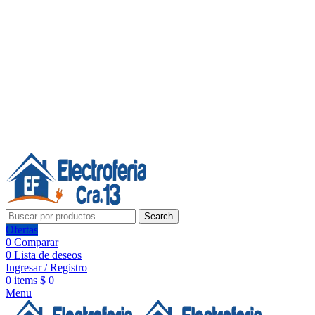
Línea de Whatsapp - Ventas
20 años de confianza, respaldo y tecnología para tu hogar
Síguenos:
20 años de confianza y respaldo
Search
Ofertas
0
Comparar
0
Lista de deseos
Ingresar / Registro
0
items
$
0
Menu