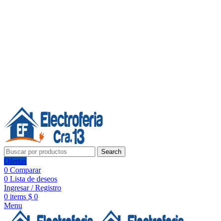
Línea de Whatsapp - Ventas
20 años de confianza, respaldo y tecnología para tu hogar
Síguenos:
20 años de confianza y respaldo
Search
Ofertas
0
Comparar
0
Lista de deseos
Ingresar / Registro
0
items
$
0
Menu