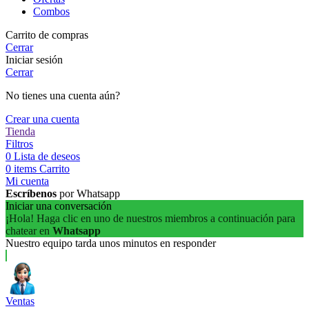
Combos
Carrito de compras
Cerrar
Iniciar sesión
Cerrar
No tienes una cuenta aún?
Crear una cuenta
Tienda
Filtros
0
Lista de deseos
0
items
Carrito
Mi cuenta
Escríbenos
por Whatsapp
Iniciar una conversación
¡Hola! Haga clic en uno de nuestros miembros a continuación para
chatear en
Whatsapp
Nuestro equipo tarda unos minutos en responder
Ventas