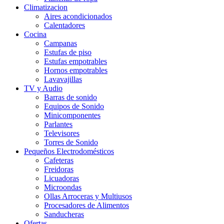
Climatizacion
Aires acondicionados
Calentadores
Cocina
Campanas
Estufas de piso
Estufas empotrables
Hornos empotrables
Lavavajillas
TV y Audio
Barras de sonido
Equipos de Sonido
Minicomponentes
Parlantes
Televisores
Torres de Sonido
Pequeños Electrodomésticos
Cafeteras
Freidoras
Licuadoras
Microondas
Ollas Arroceras y Multiusos
Procesadores de Alimentos
Sanducheras
Ofertas