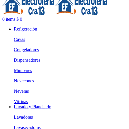
0
items
$
0
Refigeración
Cavas
Congeladores
Dispensadores
Minibares
Nevecones
Neveras
Vitrinas
Lavado y Planchado
Lavadoras
Lavasecadoras