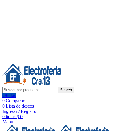
Línea de Whatsapp - Ventas
20 años de confianza, respaldo y tecnología para tu hogar
Síguenos:
20 años de confianza y respaldo
Search
Ofertas
0
Comparar
0
Lista de deseos
Ingresar / Registro
0
items
$
0
Menu