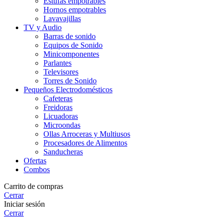
Estufas empotrables
Hornos empotrables
Lavavajillas
TV y Audio
Barras de sonido
Equipos de Sonido
Minicomponentes
Parlantes
Televisores
Torres de Sonido
Pequeños Electrodomésticos
Cafeteras
Freidoras
Licuadoras
Microondas
Ollas Arroceras y Multiusos
Procesadores de Alimentos
Sanducheras
Ofertas
Combos
Carrito de compras
Cerrar
Iniciar sesión
Cerrar