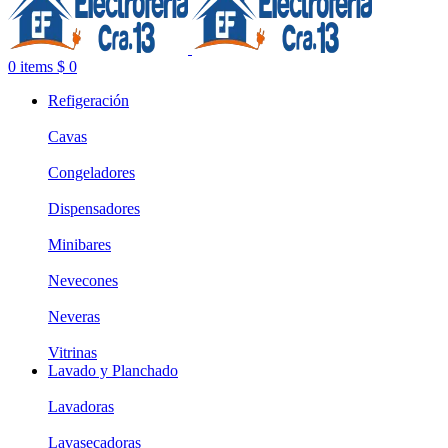
0
items
$
0
Refigeración
Cavas
Congeladores
Dispensadores
Minibares
Nevecones
Neveras
Vitrinas
Lavado y Planchado
Lavadoras
Lavasecadoras