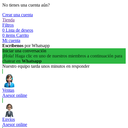
No tienes una cuenta aún?
Crear una cuenta
Tienda
Filtros
0
Lista de deseos
0
items
Carrito
Mi cuenta
Escríbenos
por Whatsapp
Iniciar una conversación
¡Hola! Haga clic en uno de nuestros miembros a continuación para
chatear en
Whatsapp
Nuestro equipo tarda unos minutos en responder
Ventas
Asesor online
Envíos
Asesor online