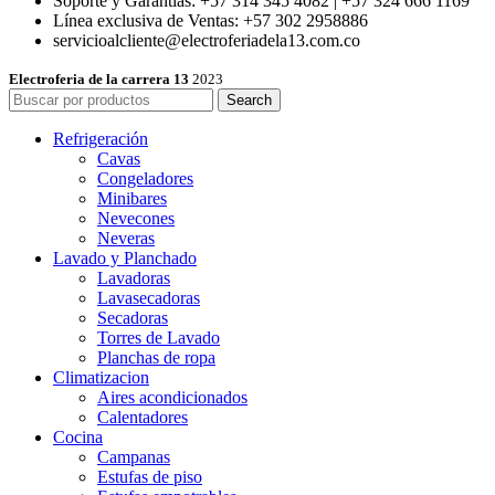
Soporte y Garantías: +57 314 345 4082 | +57 324 666 1169
Línea exclusiva de Ventas: +57 302 2958886
servicioalcliente@electroferiadela13.com.co
Electroferia de la carrera 13
2023
Search
Refrigeración
Cavas
Congeladores
Minibares
Nevecones
Neveras
Lavado y Planchado
Lavadoras
Lavasecadoras
Secadoras
Torres de Lavado
Planchas de ropa
Climatizacion
Aires acondicionados
Calentadores
Cocina
Campanas
Estufas de piso