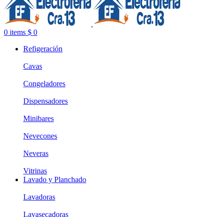
0
items
$
0
Refigeración
Cavas
Congeladores
Dispensadores
Minibares
Nevecones
Neveras
Vitrinas
Lavado y Planchado
Lavadoras
Lavasecadoras