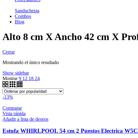
Sanducheras
Combos
Blog
Alto 8 cm X Ancho 42 cm X Pro
Cerrar
Mostrando el único resultado
Show sidebar
Mostrar
9
12
18
24
-13%
Comparar
Vista rápida
Añadir a lista de deseos
Estufa WHIRLPOOL 54 cm 2 Puestos Electrica W5