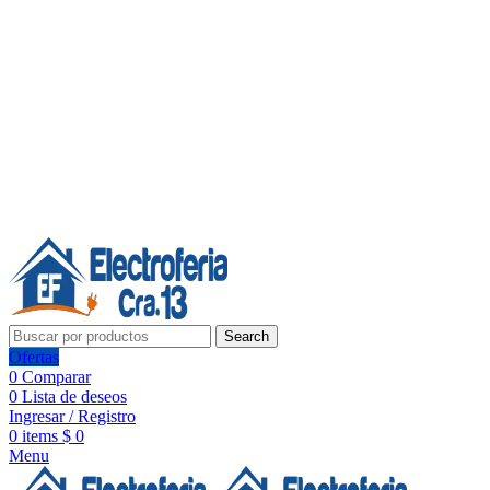
Línea de Whatsapp - Ventas
Síguenos:
Search
Ofertas
0
Comparar
0
Lista de deseos
Ingresar / Registro
0
items
$
0
Menu