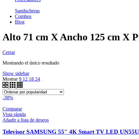
Sanducheras
Combos
Blog
Alto 71 cm X Ancho 125 cm X P
Cerrar
Mostrando el único resultado
Show sidebar
Mostrar
9
12
18
24
-38%
Comparar
Vista rápida
Añadir a lista de deseos
Televisor SAMSUNG 55″ 4K Smart TV LED UN55U