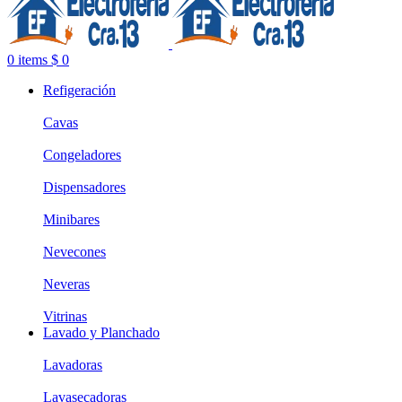
0
items
$
0
Refigeración
Cavas
Congeladores
Dispensadores
Minibares
Nevecones
Neveras
Vitrinas
Lavado y Planchado
Lavadoras
Lavasecadoras