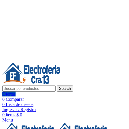
Línea de Whatsapp - Ventas
Síguenos:
Search
Ofertas
0
Comparar
0
Lista de deseos
Ingresar / Registro
0
items
$
0
Menu