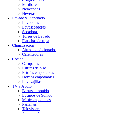
Minibares
Nevecones
Neveras
Lavado y Planchado
Lavadoras
Lavasecadoras
Secadoras
Torres de Lavado
Planchas de ropa
Climatizacion
Aires acondicionados
Calentadores
Cocina
Campanas
Estufas de piso
Estufas empotrables
Hornos empotrables
Lavavajillas
TV y Audio
Barras de sonido
Equipos de Sonido
Minicomponentes
Parlantes
Televisores