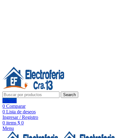
Línea de Whatsapp - Ventas
20 años de confianza, respaldo y tecnología para tu hogar
Síguenos:
20 años de confianza y respaldo
Search
Ofertas
0
Comparar
0
Lista de deseos
Ingresar / Registro
0
items
$
0
Menu