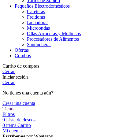
Torres de Sonido
Pequeños Electrodomésticos
Cafeteras
Freidoras
Licuadoras
Microondas
Ollas Arroceras y Multiusos
Procesadores de Alimentos
Sanducheras
Ofertas
Combos
Carrito de compras
Cerrar
Iniciar sesión
Cerrar
No tienes una cuenta aún?
Crear una cuenta
Tienda
Filtros
0
Lista de deseos
0
items
Carrito
Mi cuenta
Escríbenos
por Whatsapp