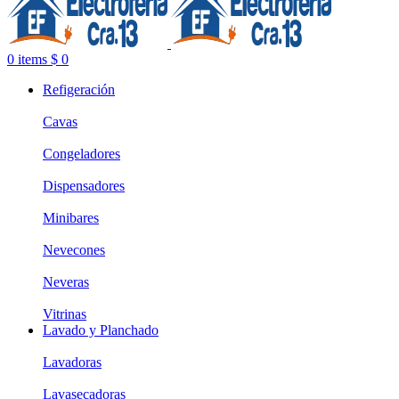
0
items
$
0
Refigeración
Cavas
Congeladores
Dispensadores
Minibares
Nevecones
Neveras
Vitrinas
Lavado y Planchado
Lavadoras
Lavasecadoras