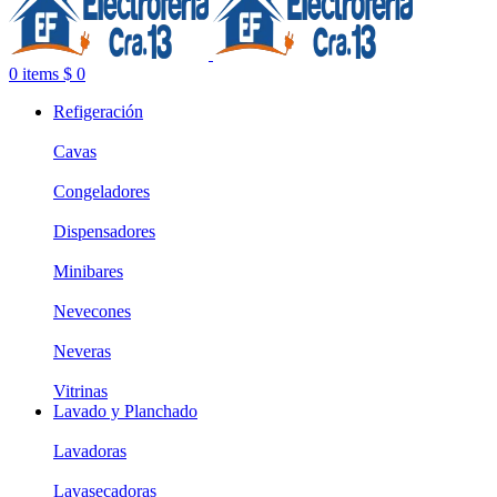
0
items
$
0
Refigeración
Cavas
Congeladores
Dispensadores
Minibares
Nevecones
Neveras
Vitrinas
Lavado y Planchado
Lavadoras
Lavasecadoras