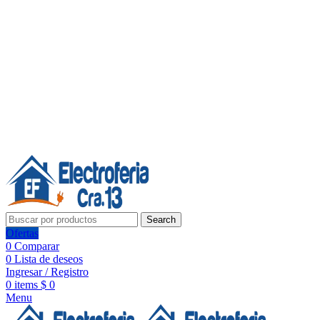
Línea de Whatsapp - Ventas
Síguenos:
Search
Ofertas
0
Comparar
0
Lista de deseos
Ingresar / Registro
0
items
$
0
Menu