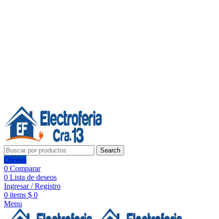
Línea de Whatsapp - Ventas
Síguenos:
Search
Ofertas
0
Comparar
0
Lista de deseos
Ingresar / Registro
0
items
$
0
Menu