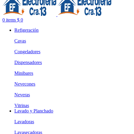
0
items
$
0
Refigeración
Cavas
Congeladores
Dispensadores
Minibares
Nevecones
Neveras
Vitrinas
Lavado y Planchado
Lavadoras
Lavasecadoras