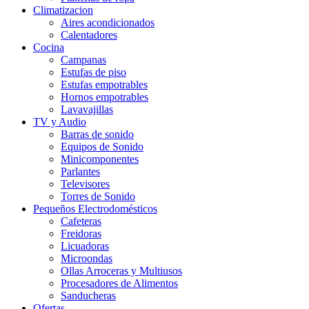
Climatizacion
Aires acondicionados
Calentadores
Cocina
Campanas
Estufas de piso
Estufas empotrables
Hornos empotrables
Lavavajillas
TV y Audio
Barras de sonido
Equipos de Sonido
Minicomponentes
Parlantes
Televisores
Torres de Sonido
Pequeños Electrodomésticos
Cafeteras
Freidoras
Licuadoras
Microondas
Ollas Arroceras y Multiusos
Procesadores de Alimentos
Sanducheras
Ofertas