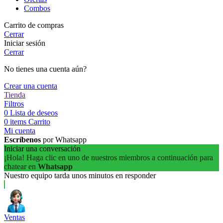
Combos
Carrito de compras
Cerrar
Iniciar sesión
Cerrar
No tienes una cuenta aún?
Crear una cuenta
Tienda
Filtros
0
Lista de deseos
0
items
Carrito
Mi cuenta
Escríbenos
por Whatsapp
Iniciar una conversación
¡Hola! Haga clic en uno de nuestros miembros a continuación para
chatear en
Whatsapp
Nuestro equipo tarda unos minutos en responder
Ventas