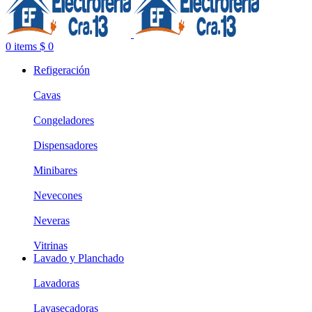
0
items
$
0
Refigeración
Cavas
Congeladores
Dispensadores
Minibares
Nevecones
Neveras
Vitrinas
Lavado y Planchado
Lavadoras
Lavasecadoras