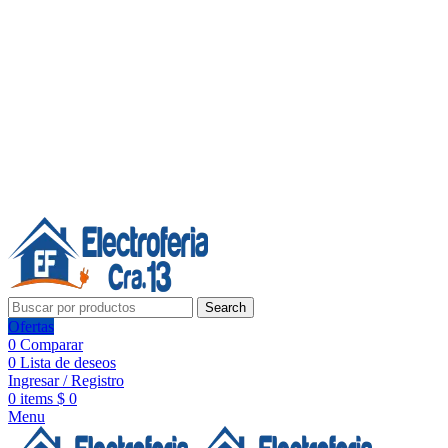
Línea de Whatsapp - Ventas
20 años de confianza, respaldo y tecnología para tu hogar
Síguenos:
20 años de confianza y respaldo
Search
Ofertas
0
Comparar
0
Lista de deseos
Ingresar / Registro
0
items
$
0
Menu