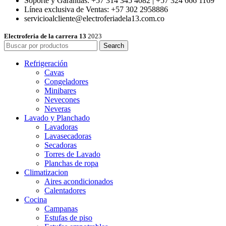
Soporte y Garantías: +57 314 345 4082 | +57 324 666 1169
Línea exclusiva de Ventas: +57 302 2958886
servicioalcliente@electroferiadela13.com.co
Electroferia de la carrera 13
2023
Search
Refrigeración
Cavas
Congeladores
Minibares
Nevecones
Neveras
Lavado y Planchado
Lavadoras
Lavasecadoras
Secadoras
Torres de Lavado
Planchas de ropa
Climatizacion
Aires acondicionados
Calentadores
Cocina
Campanas
Estufas de piso