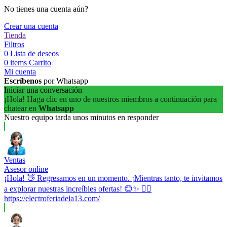
No tienes una cuenta aún?
Crear una cuenta
Tienda
Filtros
0
Lista de deseos
0
items
Carrito
Mi cuenta
Escríbenos
por Whatsapp
Iniciar una conversación
¡Hola! Haga clic en uno de nuestros miembros a continuación para
chatear en
Whatsapp
Nuestro equipo tarda unos minutos en responder
Ventas
Asesor online
¡Hola! 👋 Regresamos en un momento. ¡Mientras tanto, te invitamos
a explorar nuestras increíbles ofertas! 😊✨ 👉🏼
https://electroferiadela13.com/