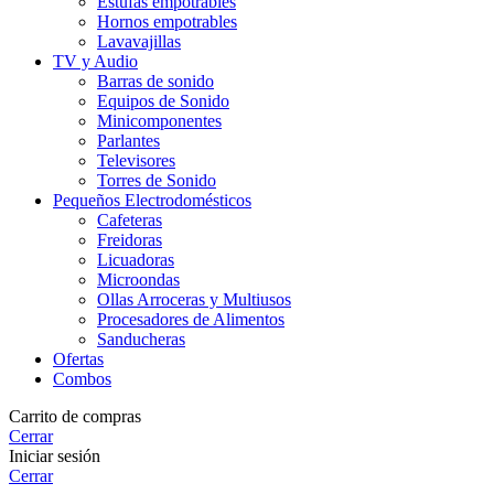
Estufas empotrables
Hornos empotrables
Lavavajillas
TV y Audio
Barras de sonido
Equipos de Sonido
Minicomponentes
Parlantes
Televisores
Torres de Sonido
Pequeños Electrodomésticos
Cafeteras
Freidoras
Licuadoras
Microondas
Ollas Arroceras y Multiusos
Procesadores de Alimentos
Sanducheras
Ofertas
Combos
Carrito de compras
Cerrar
Iniciar sesión
Cerrar