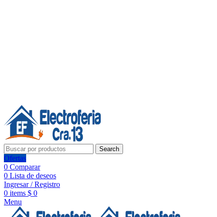
Línea de Whatsapp - Ventas
20 años de confianza, respaldo y tecnología para tu hogar
Síguenos:
20 años de confianza y respaldo
Search
Ofertas
0
Comparar
0
Lista de deseos
Ingresar / Registro
0
items
$
0
Menu