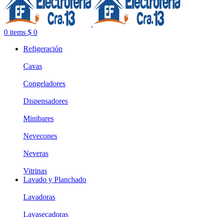
0
items
$
0
Refigeración
Cavas
Congeladores
Dispensadores
Minibares
Nevecones
Neveras
Vitrinas
Lavado y Planchado
Lavadoras
Lavasecadoras