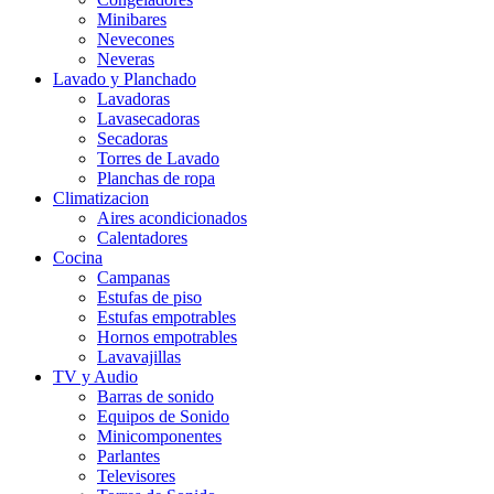
Minibares
Nevecones
Neveras
Lavado y Planchado
Lavadoras
Lavasecadoras
Secadoras
Torres de Lavado
Planchas de ropa
Climatizacion
Aires acondicionados
Calentadores
Cocina
Campanas
Estufas de piso
Estufas empotrables
Hornos empotrables
Lavavajillas
TV y Audio
Barras de sonido
Equipos de Sonido
Minicomponentes
Parlantes
Televisores