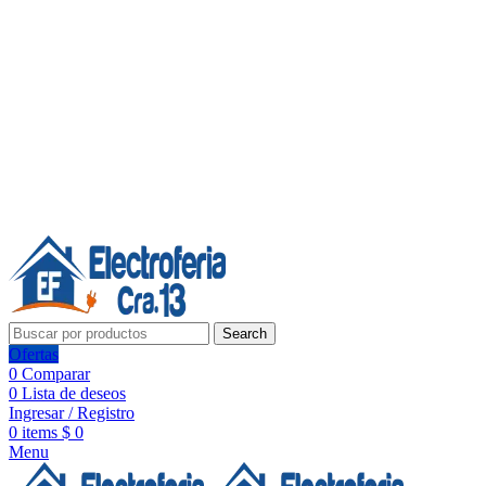
Línea de Whatsapp - Ventas
20 años de confianza, respaldo y tecnología para tu hogar
Síguenos:
20 años de confianza y respaldo
Search
Ofertas
0
Comparar
0
Lista de deseos
Ingresar / Registro
0
items
$
0
Menu