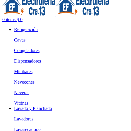
0
items
$
0
Refigeración
Cavas
Congeladores
Dispensadores
Minibares
Nevecones
Neveras
Vitrinas
Lavado y Planchado
Lavadoras
Lavasecadoras