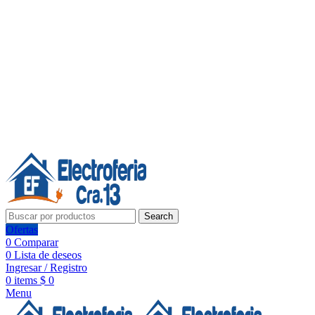
Línea de Whatsapp - Ventas
Síguenos:
Search
Ofertas
0
Comparar
0
Lista de deseos
Ingresar / Registro
0
items
$
0
Menu