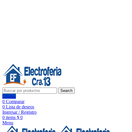
Línea de Whatsapp - Ventas
Síguenos:
Search
Ofertas
0
Comparar
0
Lista de deseos
Ingresar / Registro
0
items
$
0
Menu