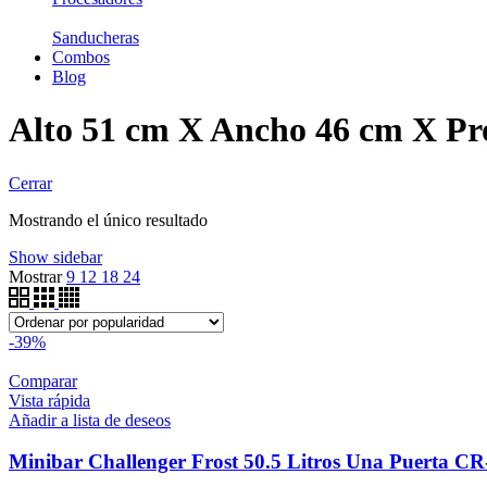
Sanducheras
Combos
Blog
Alto 51 cm X Ancho 46 cm X Pr
Cerrar
Mostrando el único resultado
Show sidebar
Mostrar
9
12
18
24
-39%
Comparar
Vista rápida
Añadir a lista de deseos
Minibar Challenger Frost 50.5 Litros Una Puerta CR