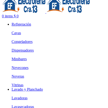
0
items
$
0
Refigeración
Cavas
Congeladores
Dispensadores
Minibares
Nevecones
Neveras
Vitrinas
Lavado y Planchado
Lavadoras
Lavasecadoras