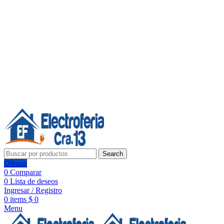
Línea de Whatsapp - Ventas
20 años de confianza, respaldo y tecnología para tu hogar
Síguenos:
20 años de confianza y respaldo
Search
Ofertas
0
Comparar
0
Lista de deseos
Ingresar / Registro
0
items
$
0
Menu