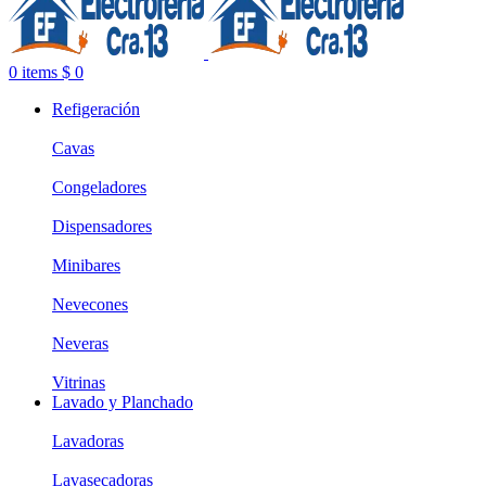
0
items
$
0
Refigeración
Cavas
Congeladores
Dispensadores
Minibares
Nevecones
Neveras
Vitrinas
Lavado y Planchado
Lavadoras
Lavasecadoras