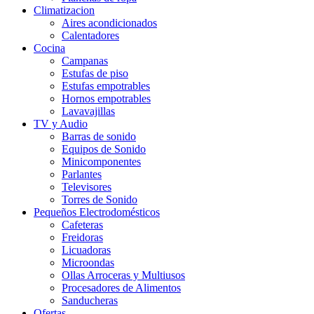
Climatizacion
Aires acondicionados
Calentadores
Cocina
Campanas
Estufas de piso
Estufas empotrables
Hornos empotrables
Lavavajillas
TV y Audio
Barras de sonido
Equipos de Sonido
Minicomponentes
Parlantes
Televisores
Torres de Sonido
Pequeños Electrodomésticos
Cafeteras
Freidoras
Licuadoras
Microondas
Ollas Arroceras y Multiusos
Procesadores de Alimentos
Sanducheras
Ofertas