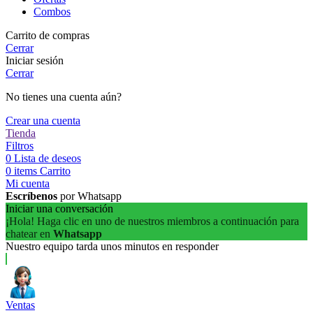
Combos
Carrito de compras
Cerrar
Iniciar sesión
Cerrar
No tienes una cuenta aún?
Crear una cuenta
Tienda
Filtros
0
Lista de deseos
0
items
Carrito
Mi cuenta
Escríbenos
por Whatsapp
Iniciar una conversación
¡Hola! Haga clic en uno de nuestros miembros a continuación para
chatear en
Whatsapp
Nuestro equipo tarda unos minutos en responder
Ventas