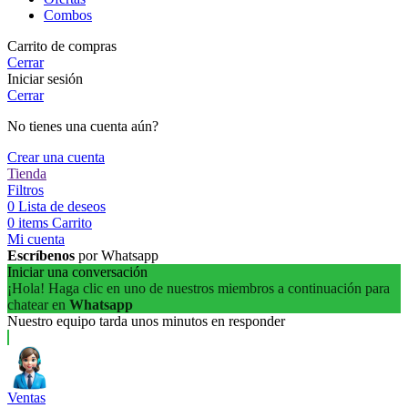
Combos
Carrito de compras
Cerrar
Iniciar sesión
Cerrar
No tienes una cuenta aún?
Crear una cuenta
Tienda
Filtros
0
Lista de deseos
0
items
Carrito
Mi cuenta
Escríbenos
por Whatsapp
Iniciar una conversación
¡Hola! Haga clic en uno de nuestros miembros a continuación para
chatear en
Whatsapp
Nuestro equipo tarda unos minutos en responder
Ventas