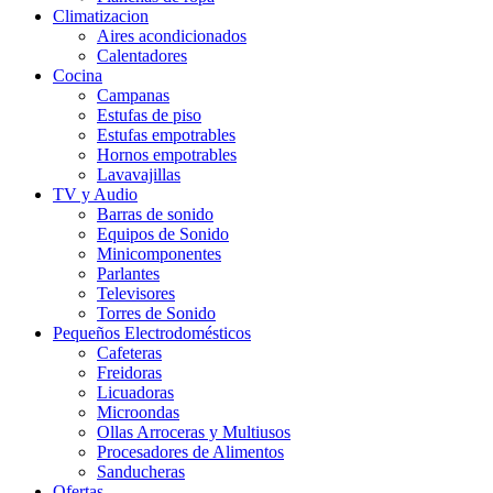
Climatizacion
Aires acondicionados
Calentadores
Cocina
Campanas
Estufas de piso
Estufas empotrables
Hornos empotrables
Lavavajillas
TV y Audio
Barras de sonido
Equipos de Sonido
Minicomponentes
Parlantes
Televisores
Torres de Sonido
Pequeños Electrodomésticos
Cafeteras
Freidoras
Licuadoras
Microondas
Ollas Arroceras y Multiusos
Procesadores de Alimentos
Sanducheras
Ofertas