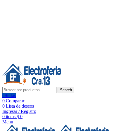
Línea de Whatsapp - Ventas
20 años de confianza, respaldo y tecnología para tu hogar
Síguenos:
20 años de confianza y respaldo
Search
Ofertas
0
Comparar
0
Lista de deseos
Ingresar / Registro
0
items
$
0
Menu