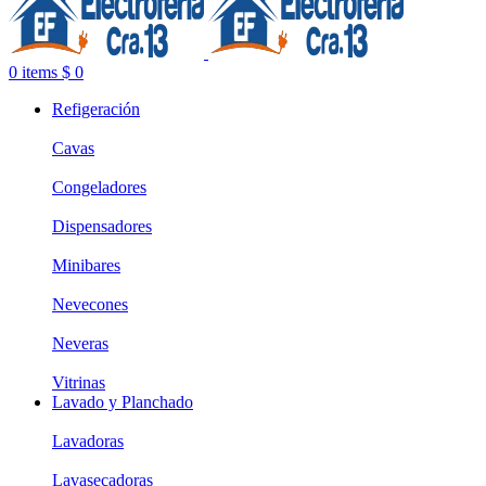
0
items
$
0
Refigeración
Cavas
Congeladores
Dispensadores
Minibares
Nevecones
Neveras
Vitrinas
Lavado y Planchado
Lavadoras
Lavasecadoras