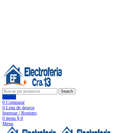
Línea de Whatsapp - Ventas
Síguenos:
Search
Ofertas
0
Comparar
0
Lista de deseos
Ingresar / Registro
0
items
$
0
Menu