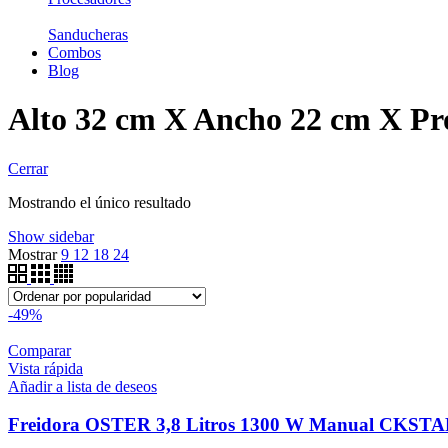
Sanducheras
Combos
Blog
Alto 32 cm X Ancho 22 cm X Pr
Cerrar
Mostrando el único resultado
Show sidebar
Mostrar
9
12
18
24
-49%
Comparar
Vista rápida
Añadir a lista de deseos
Freidora OSTER 3,8 Litros 1300 W Manual CKST