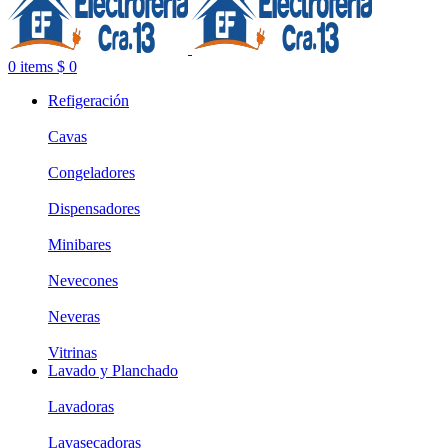
0
items
$
0
Refigeración
Cavas
Congeladores
Dispensadores
Minibares
Nevecones
Neveras
Vitrinas
Lavado y Planchado
Lavadoras
Lavasecadoras