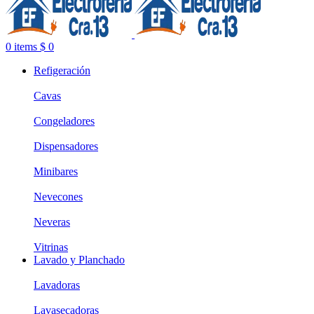
0
items
$
0
Refigeración
Cavas
Congeladores
Dispensadores
Minibares
Nevecones
Neveras
Vitrinas
Lavado y Planchado
Lavadoras
Lavasecadoras