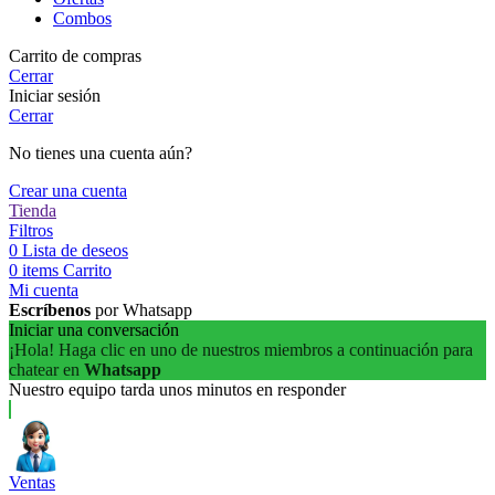
Combos
Carrito de compras
Cerrar
Iniciar sesión
Cerrar
No tienes una cuenta aún?
Crear una cuenta
Tienda
Filtros
0
Lista de deseos
0
items
Carrito
Mi cuenta
Escríbenos
por Whatsapp
Iniciar una conversación
¡Hola! Haga clic en uno de nuestros miembros a continuación para
chatear en
Whatsapp
Nuestro equipo tarda unos minutos en responder
Ventas