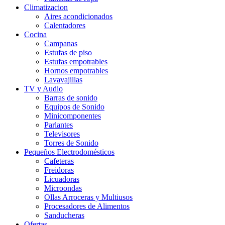
Climatizacion
Aires acondicionados
Calentadores
Cocina
Campanas
Estufas de piso
Estufas empotrables
Hornos empotrables
Lavavajillas
TV y Audio
Barras de sonido
Equipos de Sonido
Minicomponentes
Parlantes
Televisores
Torres de Sonido
Pequeños Electrodomésticos
Cafeteras
Freidoras
Licuadoras
Microondas
Ollas Arroceras y Multiusos
Procesadores de Alimentos
Sanducheras
Ofertas