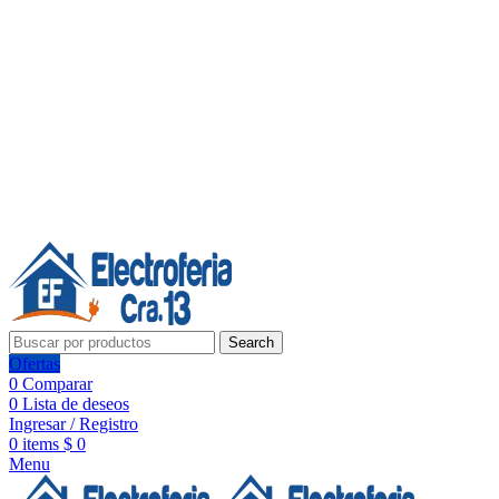
Línea de Whatsapp - Ventas
20 años de confianza, respaldo y tecnología para tu hogar
Síguenos:
20 años de confianza y respaldo
Search
Ofertas
0
Comparar
0
Lista de deseos
Ingresar / Registro
0
items
$
0
Menu