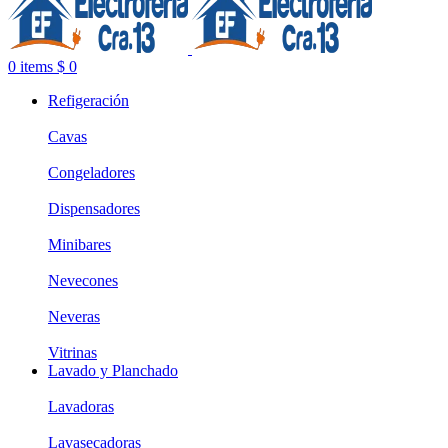
0
items
$
0
Refigeración
Cavas
Congeladores
Dispensadores
Minibares
Nevecones
Neveras
Vitrinas
Lavado y Planchado
Lavadoras
Lavasecadoras