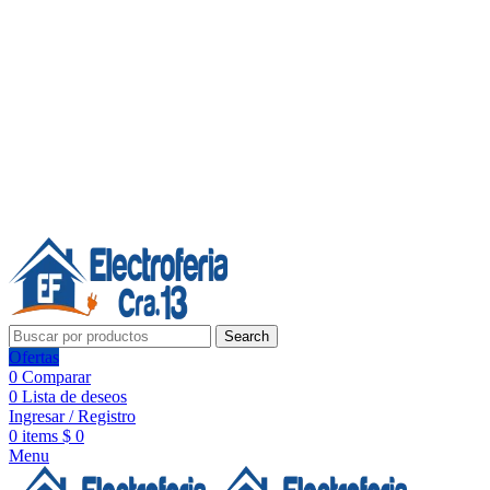
Línea de Whatsapp - Ventas
Síguenos:
Search
Ofertas
0
Comparar
0
Lista de deseos
Ingresar / Registro
0
items
$
0
Menu