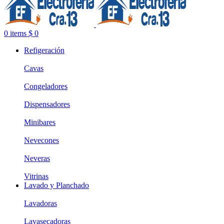
0
items
$
0
Refigeración
Cavas
Congeladores
Dispensadores
Minibares
Nevecones
Neveras
Vitrinas
Lavado y Planchado
Lavadoras
Lavasecadoras