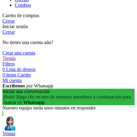
Combos
Carrito de compras
Cerrar
Iniciar sesión
Cerrar
No tienes una cuenta aún?
Crear una cuenta
Tienda
Filtros
0
Lista de deseos
0
items
Carrito
Mi cuenta
Escríbenos
por Whatsapp
Iniciar una conversación
¡Hola! Haga clic en uno de nuestros miembros a continuación para
chatear en
Whatsapp
Nuestro equipo tarda unos minutos en responder
Ventas