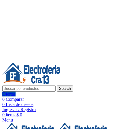
Línea de Whatsapp - Ventas
20 años de confianza, respaldo y tecnología para tu hogar
Síguenos:
20 años de confianza y respaldo
Search
Ofertas
0
Comparar
0
Lista de deseos
Ingresar / Registro
0
items
$
0
Menu