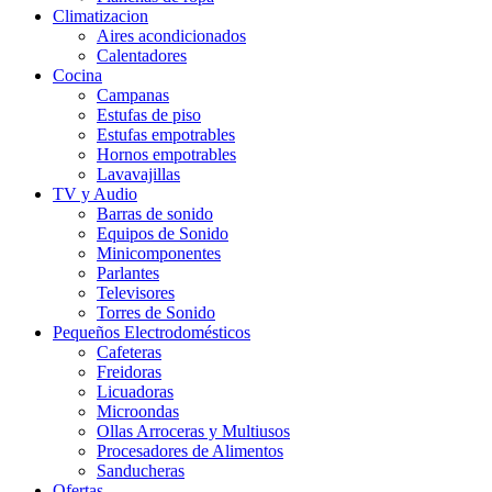
Climatizacion
Aires acondicionados
Calentadores
Cocina
Campanas
Estufas de piso
Estufas empotrables
Hornos empotrables
Lavavajillas
TV y Audio
Barras de sonido
Equipos de Sonido
Minicomponentes
Parlantes
Televisores
Torres de Sonido
Pequeños Electrodomésticos
Cafeteras
Freidoras
Licuadoras
Microondas
Ollas Arroceras y Multiusos
Procesadores de Alimentos
Sanducheras
Ofertas