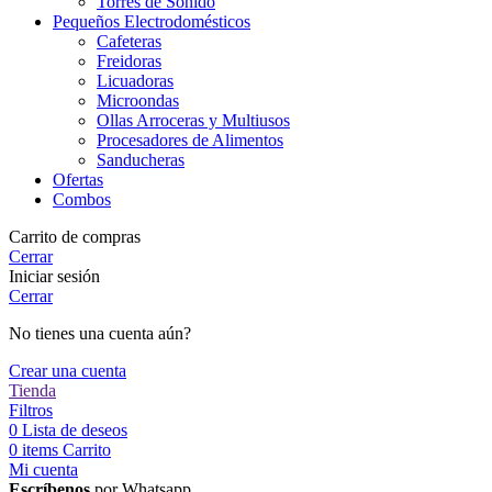
Torres de Sonido
Pequeños Electrodomésticos
Cafeteras
Freidoras
Licuadoras
Microondas
Ollas Arroceras y Multiusos
Procesadores de Alimentos
Sanducheras
Ofertas
Combos
Carrito de compras
Cerrar
Iniciar sesión
Cerrar
No tienes una cuenta aún?
Crear una cuenta
Tienda
Filtros
0
Lista de deseos
0
items
Carrito
Mi cuenta
Escríbenos
por Whatsapp