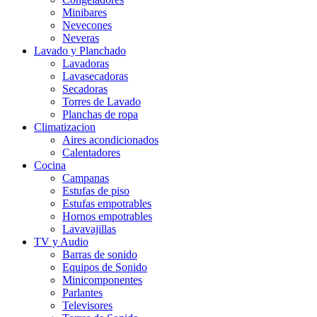
Minibares
Nevecones
Neveras
Lavado y Planchado
Lavadoras
Lavasecadoras
Secadoras
Torres de Lavado
Planchas de ropa
Climatizacion
Aires acondicionados
Calentadores
Cocina
Campanas
Estufas de piso
Estufas empotrables
Hornos empotrables
Lavavajillas
TV y Audio
Barras de sonido
Equipos de Sonido
Minicomponentes
Parlantes
Televisores