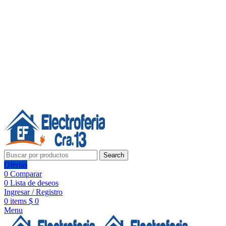
Línea de Whatsapp - Ventas
20 años de confianza, respaldo y tecnología para tu hogar
Síguenos:
20 años de confianza y respaldo
Search
Ofertas
0
Comparar
0
Lista de deseos
Ingresar / Registro
0
items
$
0
Menu