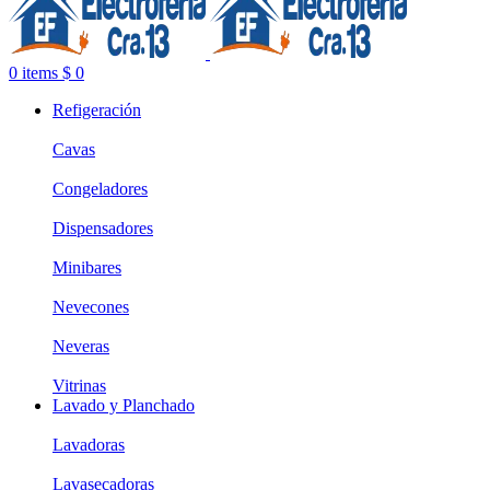
0
items
$
0
Refigeración
Cavas
Congeladores
Dispensadores
Minibares
Nevecones
Neveras
Vitrinas
Lavado y Planchado
Lavadoras
Lavasecadoras