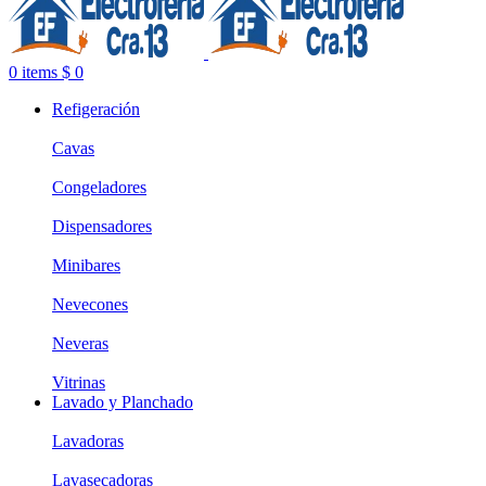
0
items
$
0
Refigeración
Cavas
Congeladores
Dispensadores
Minibares
Nevecones
Neveras
Vitrinas
Lavado y Planchado
Lavadoras
Lavasecadoras