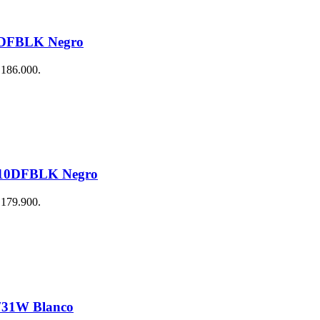
7DFBLK Negro
$ 186.000.
CB10DFBLK Negro
$ 179.900.
731W Blanco