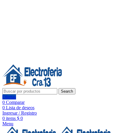
Línea de Whatsapp - Ventas
Síguenos:
Search
Ofertas
0
Comparar
0
Lista de deseos
Ingresar / Registro
0
items
$
0
Menu