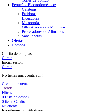
Torres de Sonido
Pequeños Electrodomésticos
Cafeteras
Freidoras
Licuadoras
Microondas
Ollas Arroceras y Multiusos
Procesadores de Alimentos
Sanducheras
Ofertas
Combos
Carrito de compras
Cerrar
Iniciar sesión
Cerrar
No tienes una cuenta aún?
Crear una cuenta
Tienda
Filtros
0
Lista de deseos
0
items
Carrito
Mi cuenta
Escríbenos
por Whatsapp