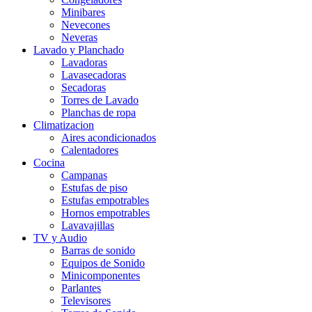
Minibares
Nevecones
Neveras
Lavado y Planchado
Lavadoras
Lavasecadoras
Secadoras
Torres de Lavado
Planchas de ropa
Climatizacion
Aires acondicionados
Calentadores
Cocina
Campanas
Estufas de piso
Estufas empotrables
Hornos empotrables
Lavavajillas
TV y Audio
Barras de sonido
Equipos de Sonido
Minicomponentes
Parlantes
Televisores