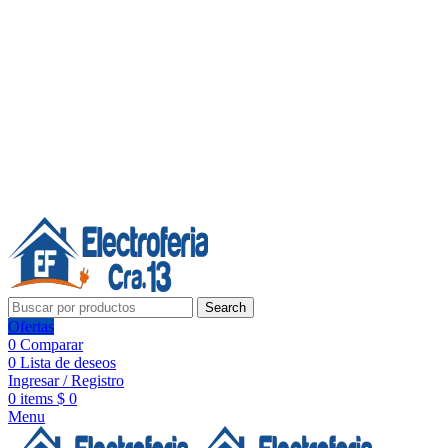
Línea de Whatsapp - Ventas
20 años de confianza, respaldo y tecnología para tu hogar
Síguenos:
20 años de confianza y respaldo
Search
Ofertas
0
Comparar
0
Lista de deseos
Ingresar / Registro
0
items
$
0
Menu