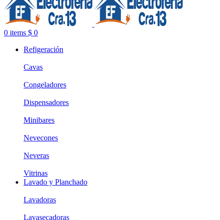
0
items
$
0
Refigeración
Cavas
Congeladores
Dispensadores
Minibares
Nevecones
Neveras
Vitrinas
Lavado y Planchado
Lavadoras
Lavasecadoras