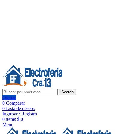
Línea de Whatsapp - Ventas
Síguenos:
Search
Ofertas
0
Comparar
0
Lista de deseos
Ingresar / Registro
0
items
$
0
Menu