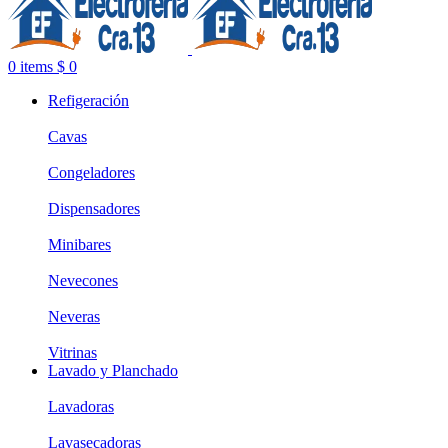
0
items
$
0
Refigeración
Cavas
Congeladores
Dispensadores
Minibares
Nevecones
Neveras
Vitrinas
Lavado y Planchado
Lavadoras
Lavasecadoras