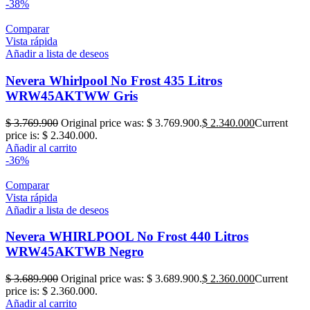
-38%
Comparar
Vista rápida
Añadir a lista de deseos
Nevera Whirlpool No Frost 435 Litros
WRW45AKTWW Gris
$
3.769.900
Original price was: $ 3.769.900.
$
2.340.000
Current
price is: $ 2.340.000.
Añadir al carrito
-36%
Comparar
Vista rápida
Añadir a lista de deseos
Nevera WHIRLPOOL No Frost 440 Litros
WRW45AKTWB Negro
$
3.689.900
Original price was: $ 3.689.900.
$
2.360.000
Current
price is: $ 2.360.000.
Añadir al carrito