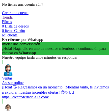
No tienes una cuenta aún?
Crear una cuenta
Tienda
Filtros
0
Lista de deseos
0
items
Carrito
Mi cuenta
Escríbenos
por Whatsapp
Iniciar una conversación
¡Hola! Haga clic en uno de nuestros miembros a continuación para
chatear en
Whatsapp
Nuestro equipo tarda unos minutos en responder
Ventas
Asesor online
¡Hola! 👋 Regresamos en un momento. ¡Mientras tanto, te invitamos
a explorar nuestras increíbles ofertas! 😊✨ 👉🏼
https://electroferiadela13.com/