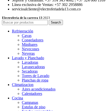
Soporte y Garantías: +57 314 345 4082 | +57 324 666 1169
Línea exclusiva de Ventas: +57 302 2958886
servicioalcliente@electroferiadela13.com.co
Electroferia de la carrera 13
2023
Search
Refrigeración
Cavas
Congeladores
Minibares
Nevecones
Neveras
Lavado y Planchado
Lavadoras
Lavasecadoras
Secadoras
Torres de Lavado
Planchas de ropa
Climatizacion
Aires acondicionados
Calentadores
Cocina
Campanas
Estufas de piso