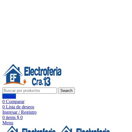
Línea de Whatsapp - Ventas
20 años de confianza, respaldo y tecnología para tu hogar
Síguenos:
20 años de confianza y respaldo
Search
Ofertas
0
Comparar
0
Lista de deseos
Ingresar / Registro
0
items
$
0
Menu