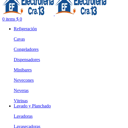
0
items
$
0
Refigeración
Cavas
Congeladores
Dispensadores
Minibares
Nevecones
Neveras
Vitrinas
Lavado y Planchado
Lavadoras
Lavasecadoras