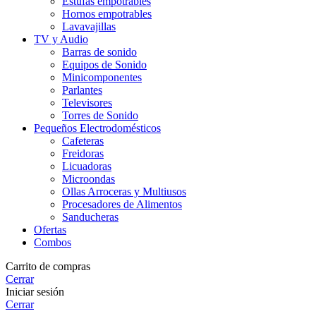
Estufas empotrables
Hornos empotrables
Lavavajillas
TV y Audio
Barras de sonido
Equipos de Sonido
Minicomponentes
Parlantes
Televisores
Torres de Sonido
Pequeños Electrodomésticos
Cafeteras
Freidoras
Licuadoras
Microondas
Ollas Arroceras y Multiusos
Procesadores de Alimentos
Sanducheras
Ofertas
Combos
Carrito de compras
Cerrar
Iniciar sesión
Cerrar