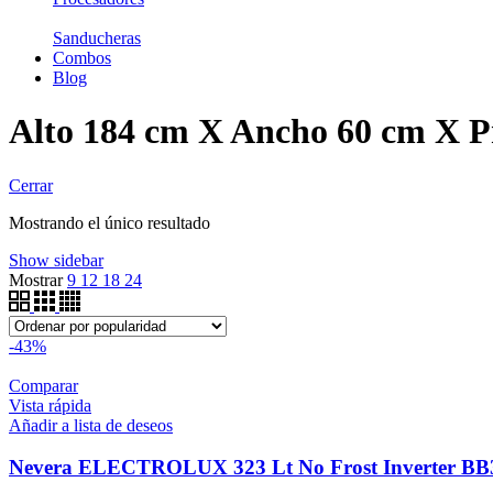
Sanducheras
Combos
Blog
Alto 184 cm X Ancho 60 cm X P
Cerrar
Mostrando el único resultado
Show sidebar
Mostrar
9
12
18
24
-43%
Comparar
Vista rápida
Añadir a lista de deseos
Nevera ELECTROLUX 323 Lt No Frost Inverter B