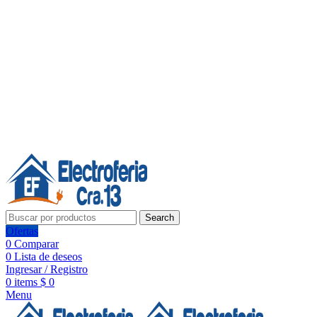
Línea de Whatsapp - Ventas
Síguenos:
Search
Ofertas
0
Comparar
0
Lista de deseos
Ingresar / Registro
0
items
$
0
Menu