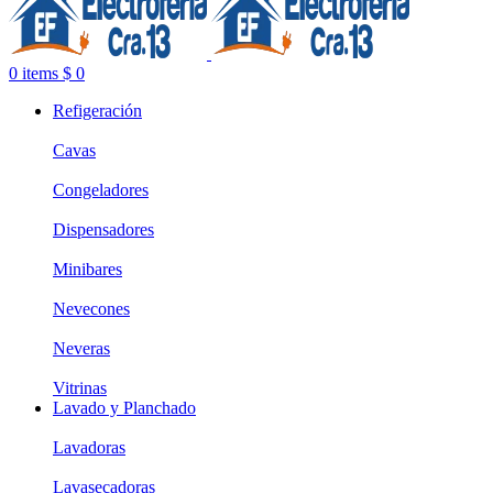
0
items
$
0
Refigeración
Cavas
Congeladores
Dispensadores
Minibares
Nevecones
Neveras
Vitrinas
Lavado y Planchado
Lavadoras
Lavasecadoras