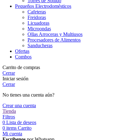
Torres de Sonido
Pequeños Electrodomésticos
Cafeteras
Freidoras
Licuadoras
Microondas
Ollas Arroceras y Multiusos
Procesadores de Alimentos
Sanducheras
Ofertas
Combos
Carrito de compras
Cerrar
Iniciar sesión
Cerrar
No tienes una cuenta aún?
Crear una cuenta
Tienda
Filtros
0
Lista de deseos
0
items
Carrito
Mi cuenta
Escríbenos
por Whatsapp