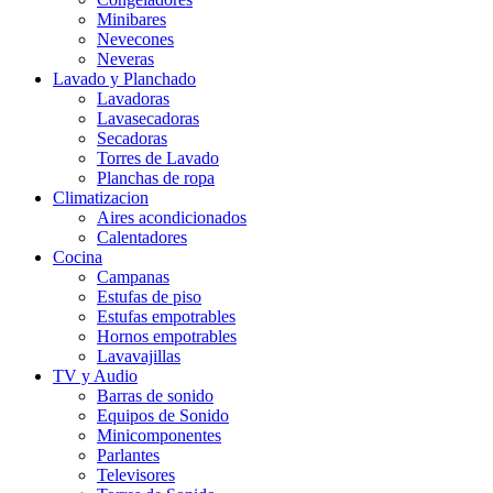
Minibares
Nevecones
Neveras
Lavado y Planchado
Lavadoras
Lavasecadoras
Secadoras
Torres de Lavado
Planchas de ropa
Climatizacion
Aires acondicionados
Calentadores
Cocina
Campanas
Estufas de piso
Estufas empotrables
Hornos empotrables
Lavavajillas
TV y Audio
Barras de sonido
Equipos de Sonido
Minicomponentes
Parlantes
Televisores