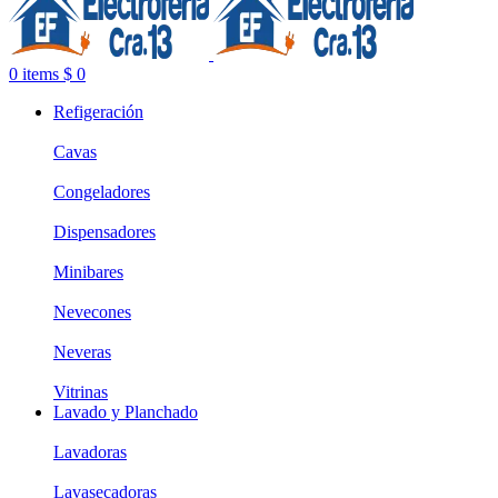
0
items
$
0
Refigeración
Cavas
Congeladores
Dispensadores
Minibares
Nevecones
Neveras
Vitrinas
Lavado y Planchado
Lavadoras
Lavasecadoras