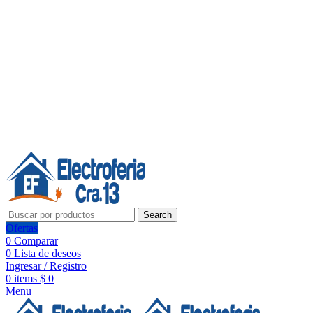
Línea de Whatsapp - Ventas
20 años de confianza, respaldo y tecnología para tu hogar
Síguenos:
20 años de confianza y respaldo
Search
Ofertas
0
Comparar
0
Lista de deseos
Ingresar / Registro
0
items
$
0
Menu