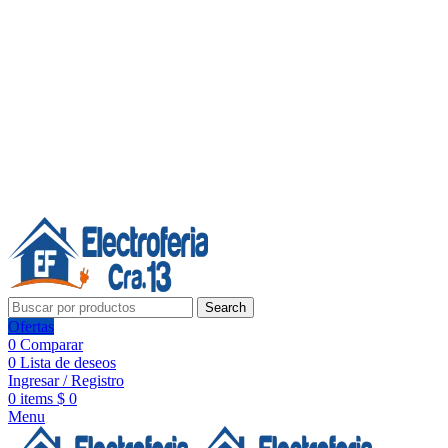
Línea de Whatsapp - Ventas
20 años de confianza, respaldo y tecnología para tu hogar
Síguenos:
20 años de confianza y respaldo
Search
Ofertas
0
Comparar
0
Lista de deseos
Ingresar / Registro
0
items
$
0
Menu