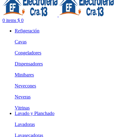
0
items
$
0
Refigeración
Cavas
Congeladores
Dispensadores
Minibares
Nevecones
Neveras
Vitrinas
Lavado y Planchado
Lavadoras
Lavasecadoras