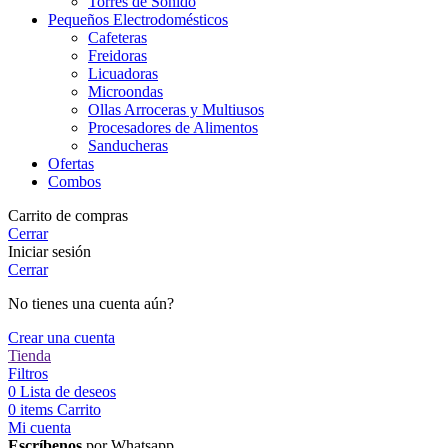
Torres de Sonido
Pequeños Electrodomésticos
Cafeteras
Freidoras
Licuadoras
Microondas
Ollas Arroceras y Multiusos
Procesadores de Alimentos
Sanducheras
Ofertas
Combos
Carrito de compras
Cerrar
Iniciar sesión
Cerrar
No tienes una cuenta aún?
Crear una cuenta
Tienda
Filtros
0
Lista de deseos
0
items
Carrito
Mi cuenta
Escríbenos
por Whatsapp