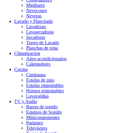
Minibares
Nevecones
Neveras
Lavado y Planchado
Lavadoras
Lavasecadoras
Secadoras
Torres de Lavado
Planchas de ropa
Climatizacion
Aires acondicionados
Calentadores
Cocina
Campanas
Estufas de piso
Estufas empotrables
Hornos empotrables
Lavavajillas
TV y Audio
Barras de sonido
Equipos de Sonido
Minicomponentes
Parlantes
Televisores