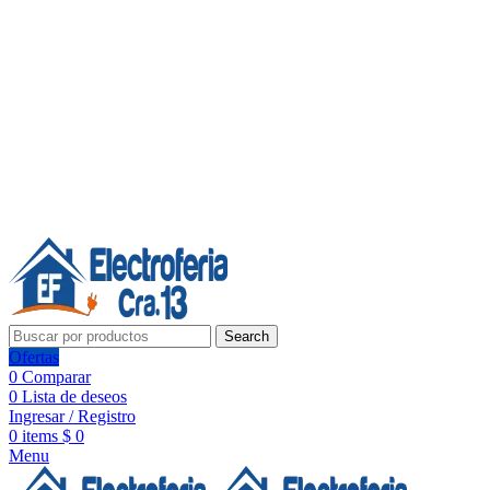
Línea de Whatsapp - Ventas
20 años de confianza, respaldo y tecnología para tu hogar
Síguenos:
20 años de confianza y respaldo
Search
Ofertas
0
Comparar
0
Lista de deseos
Ingresar / Registro
0
items
$
0
Menu