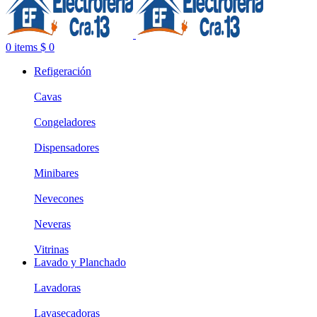
0
items
$
0
Refigeración
Cavas
Congeladores
Dispensadores
Minibares
Nevecones
Neveras
Vitrinas
Lavado y Planchado
Lavadoras
Lavasecadoras