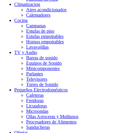
Climatizacion
Aires acondicionados
Calentadores
Cocina
Campanas
Estufas de piso
Estufas empotrables
Hornos empotrables
Lavavajillas
TV y Audio
Barras de sonido
Equipos de Sonido
Minicomponentes
Parlantes
Televisores
Torres de Sonido
Pequeños Electrodomésticos
Cafeteras
Freidoras
Licuadoras
Microondas
Ollas Arroceras y Multiusos
Procesadores de Alimentos
Sanducheras
Ofertas