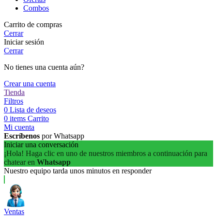
Combos
Carrito de compras
Cerrar
Iniciar sesión
Cerrar
No tienes una cuenta aún?
Crear una cuenta
Tienda
Filtros
0
Lista de deseos
0
items
Carrito
Mi cuenta
Escríbenos
por Whatsapp
Iniciar una conversación
¡Hola! Haga clic en uno de nuestros miembros a continuación para
chatear en
Whatsapp
Nuestro equipo tarda unos minutos en responder
Ventas