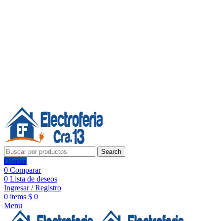
Línea de Whatsapp - Ventas
Síguenos:
Search
Ofertas
0
Comparar
0
Lista de deseos
Ingresar / Registro
0
items
$
0
Menu