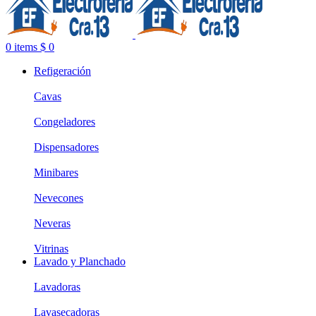
0
items
$
0
Refigeración
Cavas
Congeladores
Dispensadores
Minibares
Nevecones
Neveras
Vitrinas
Lavado y Planchado
Lavadoras
Lavasecadoras