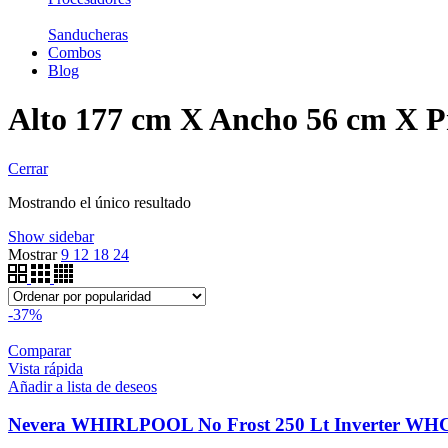
Sanducheras
Combos
Blog
Alto 177 cm X Ancho 56 cm X P
Cerrar
Mostrando el único resultado
Show sidebar
Mostrar
9
12
18
24
-37%
Comparar
Vista rápida
Añadir a lista de deseos
Nevera WHIRLPOOL No Frost 250 Lt Inverter 