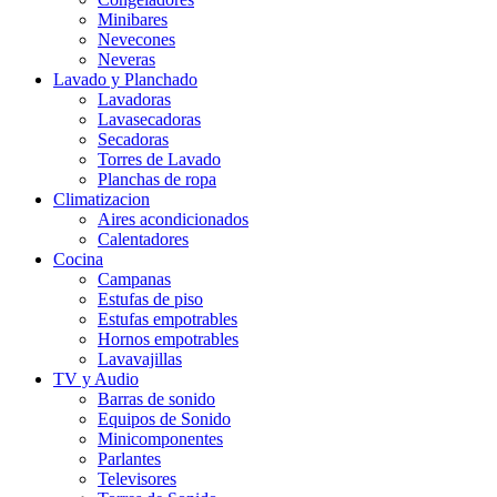
Minibares
Nevecones
Neveras
Lavado y Planchado
Lavadoras
Lavasecadoras
Secadoras
Torres de Lavado
Planchas de ropa
Climatizacion
Aires acondicionados
Calentadores
Cocina
Campanas
Estufas de piso
Estufas empotrables
Hornos empotrables
Lavavajillas
TV y Audio
Barras de sonido
Equipos de Sonido
Minicomponentes
Parlantes
Televisores