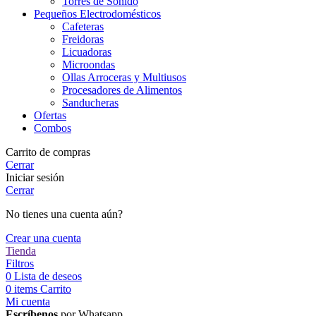
Torres de Sonido
Pequeños Electrodomésticos
Cafeteras
Freidoras
Licuadoras
Microondas
Ollas Arroceras y Multiusos
Procesadores de Alimentos
Sanducheras
Ofertas
Combos
Carrito de compras
Cerrar
Iniciar sesión
Cerrar
No tienes una cuenta aún?
Crear una cuenta
Tienda
Filtros
0
Lista de deseos
0
items
Carrito
Mi cuenta
Escríbenos
por Whatsapp