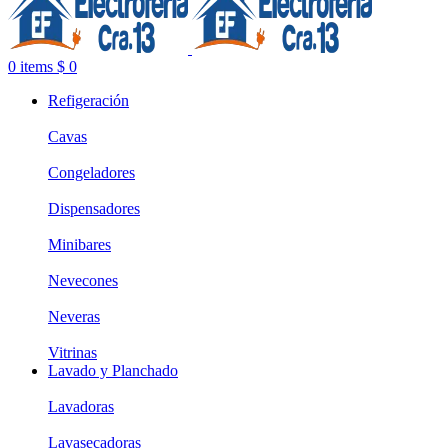
0
items
$
0
Refigeración
Cavas
Congeladores
Dispensadores
Minibares
Nevecones
Neveras
Vitrinas
Lavado y Planchado
Lavadoras
Lavasecadoras