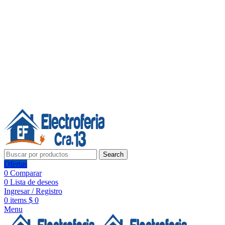
Línea de Whatsapp - Ventas
20 años de confianza, respaldo y tecnología para tu hogar
Síguenos:
20 años de confianza y respaldo
Search
Ofertas
0
Comparar
0
Lista de deseos
Ingresar / Registro
0
items
$
0
Menu