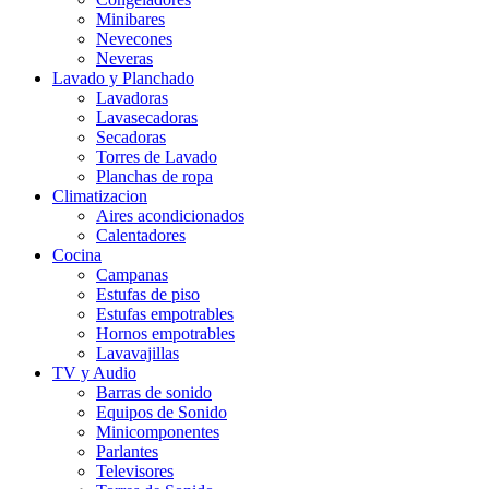
Minibares
Nevecones
Neveras
Lavado y Planchado
Lavadoras
Lavasecadoras
Secadoras
Torres de Lavado
Planchas de ropa
Climatizacion
Aires acondicionados
Calentadores
Cocina
Campanas
Estufas de piso
Estufas empotrables
Hornos empotrables
Lavavajillas
TV y Audio
Barras de sonido
Equipos de Sonido
Minicomponentes
Parlantes
Televisores