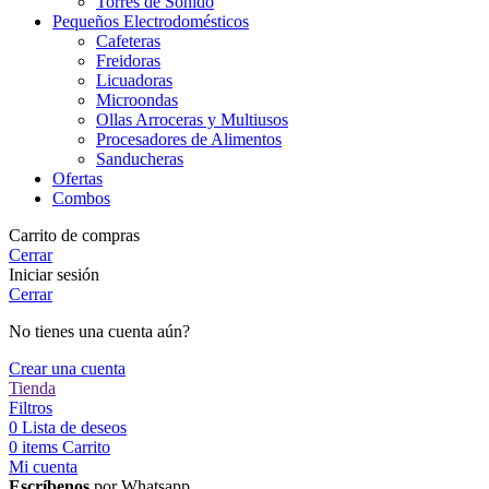
Torres de Sonido
Pequeños Electrodomésticos
Cafeteras
Freidoras
Licuadoras
Microondas
Ollas Arroceras y Multiusos
Procesadores de Alimentos
Sanducheras
Ofertas
Combos
Carrito de compras
Cerrar
Iniciar sesión
Cerrar
No tienes una cuenta aún?
Crear una cuenta
Tienda
Filtros
0
Lista de deseos
0
items
Carrito
Mi cuenta
Escríbenos
por Whatsapp