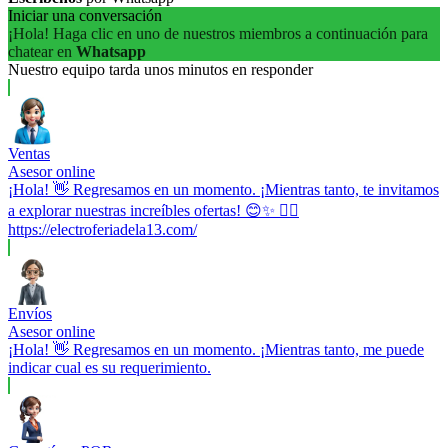
Iniciar una conversación
¡Hola! Haga clic en uno de nuestros miembros a continuación para
chatear en
Whatsapp
Nuestro equipo tarda unos minutos en responder
Ventas
Asesor online
¡Hola! 👋 Regresamos en un momento. ¡Mientras tanto, te invitamos
a explorar nuestras increíbles ofertas! 😊✨ 👉🏼
https://electroferiadela13.com/
Envíos
Asesor online
¡Hola! 👋 Regresamos en un momento. ¡Mientras tanto, me puede
indicar cual es su requerimiento.