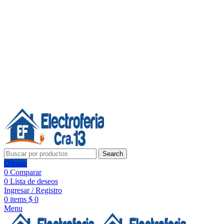
Línea de Whatsapp - Ventas
20 años de confianza, respaldo y tecnología para tu hogar
Síguenos:
20 años de confianza y respaldo
Search
Ofertas
0
Comparar
0
Lista de deseos
Ingresar / Registro
0
items
$
0
Menu