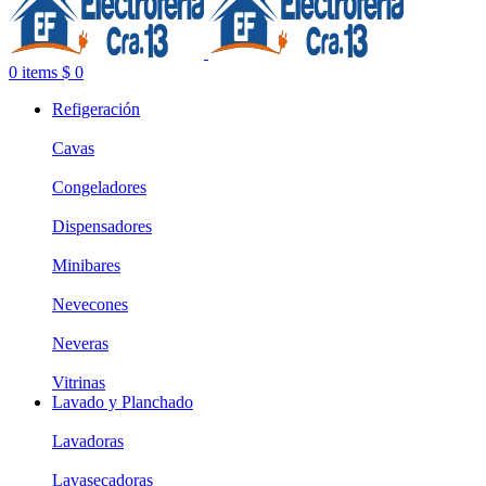
0
items
$
0
Refigeración
Cavas
Congeladores
Dispensadores
Minibares
Nevecones
Neveras
Vitrinas
Lavado y Planchado
Lavadoras
Lavasecadoras