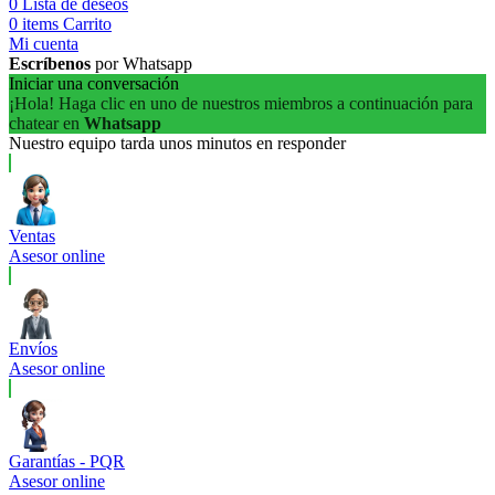
0
Lista de deseos
0
items
Carrito
Mi cuenta
Escríbenos
por Whatsapp
Iniciar una conversación
¡Hola! Haga clic en uno de nuestros miembros a continuación para
chatear en
Whatsapp
Nuestro equipo tarda unos minutos en responder
Ventas
Asesor online
Envíos
Asesor online
Garantías - PQR
Asesor online