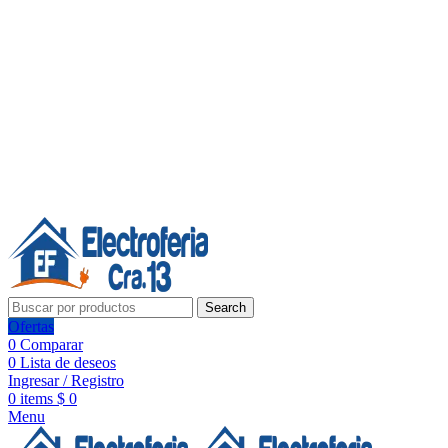
Línea de Whatsapp - Ventas
20 años de confianza, respaldo y tecnología para tu hogar
Síguenos:
20 años de confianza y respaldo
Search
Ofertas
0
Comparar
0
Lista de deseos
Ingresar / Registro
0
items
$
0
Menu