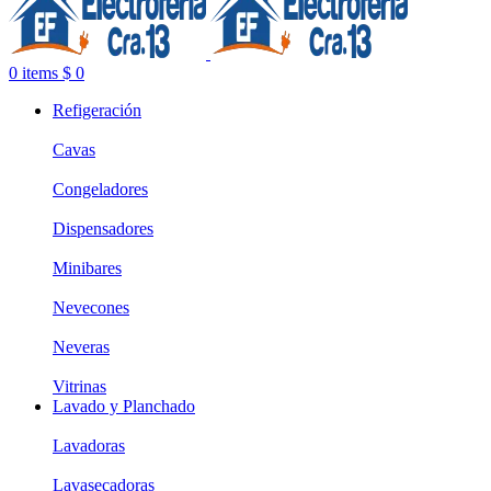
0
items
$
0
Refigeración
Cavas
Congeladores
Dispensadores
Minibares
Nevecones
Neveras
Vitrinas
Lavado y Planchado
Lavadoras
Lavasecadoras