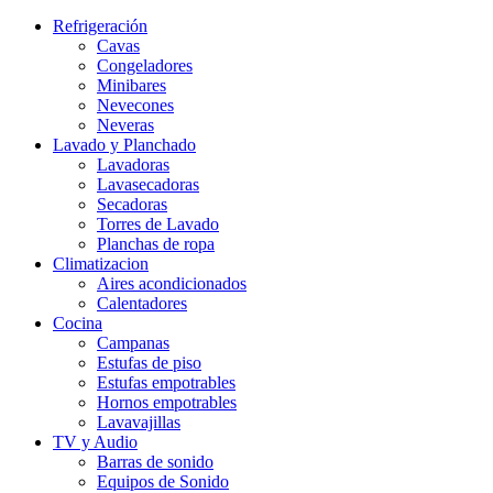
Refrigeración
Cavas
Congeladores
Minibares
Nevecones
Neveras
Lavado y Planchado
Lavadoras
Lavasecadoras
Secadoras
Torres de Lavado
Planchas de ropa
Climatizacion
Aires acondicionados
Calentadores
Cocina
Campanas
Estufas de piso
Estufas empotrables
Hornos empotrables
Lavavajillas
TV y Audio
Barras de sonido
Equipos de Sonido