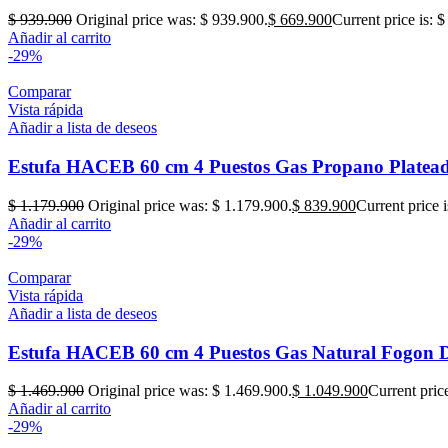
$
939.900
Original price was: $ 939.900.
$
669.900
Current price is: 
Añadir al carrito
-29%
Comparar
Vista rápida
Añadir a lista de deseos
Estufa HACEB 60 cm 4 Puestos Gas Propano Platea
$
1.179.900
Original price was: $ 1.179.900.
$
839.900
Current price 
Añadir al carrito
-29%
Comparar
Vista rápida
Añadir a lista de deseos
Estufa HACEB 60 cm 4 Puestos Gas Natural Fogon D
$
1.469.900
Original price was: $ 1.469.900.
$
1.049.900
Current pric
Añadir al carrito
-29%