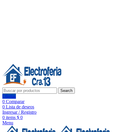
Línea de Whatsapp - Ventas
Síguenos:
Search
Ofertas
0
Comparar
0
Lista de deseos
Ingresar / Registro
0
items
$
0
Menu