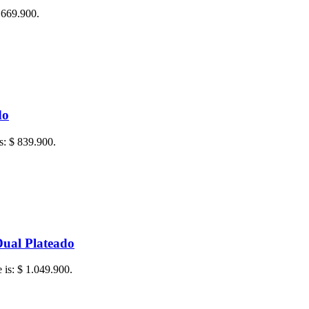
$ 669.900.
do
is: $ 839.900.
ual Plateado
e is: $ 1.049.900.