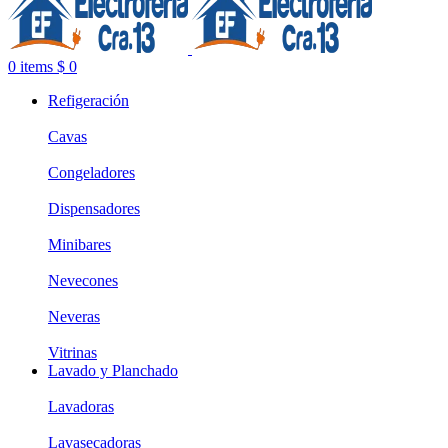
0
items
$
0
Refigeración
Cavas
Congeladores
Dispensadores
Minibares
Nevecones
Neveras
Vitrinas
Lavado y Planchado
Lavadoras
Lavasecadoras