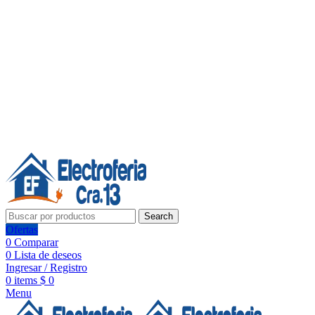
Línea de Whatsapp - Ventas
20 años de confianza, respaldo y tecnología para tu hogar
Síguenos:
20 años de confianza y respaldo
Search
Ofertas
0
Comparar
0
Lista de deseos
Ingresar / Registro
0
items
$
0
Menu