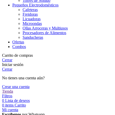
Torres de Sonido
Pequeños Electrodomésticos
Cafeteras
Freidoras
Licuadoras
Microondas
Ollas Arroceras y Multiusos
Procesadores de Alimentos
Sanducheras
Ofertas
Combos
Carrito de compras
Cerrar
Iniciar sesión
Cerrar
No tienes una cuenta aún?
Crear una cuenta
Tienda
Filtros
0
Lista de deseos
0
items
Carrito
Mi cuenta
Escríbenos
por Whatsapp