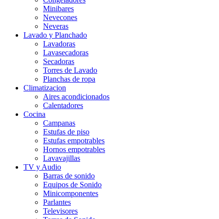
Minibares
Nevecones
Neveras
Lavado y Planchado
Lavadoras
Lavasecadoras
Secadoras
Torres de Lavado
Planchas de ropa
Climatizacion
Aires acondicionados
Calentadores
Cocina
Campanas
Estufas de piso
Estufas empotrables
Hornos empotrables
Lavavajillas
TV y Audio
Barras de sonido
Equipos de Sonido
Minicomponentes
Parlantes
Televisores