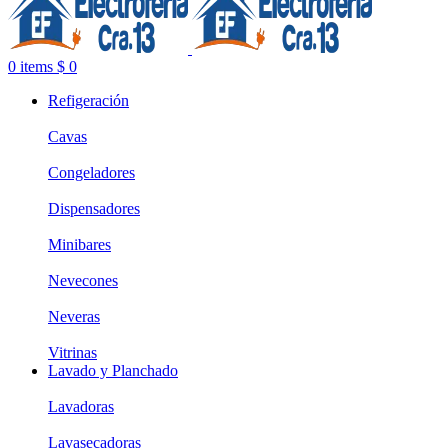
0
items
$
0
Refigeración
Cavas
Congeladores
Dispensadores
Minibares
Nevecones
Neveras
Vitrinas
Lavado y Planchado
Lavadoras
Lavasecadoras