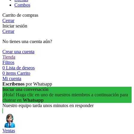
Combos
Carrito de compras
Cerrar
Iniciar sesión
Cerrar
No tienes una cuenta aún?
Crear una cuenta
Tienda
Filtros
0
Lista de deseos
0
items
Carrito
Mi cuenta
Escríbenos
por Whatsapp
Iniciar una conversación
¡Hola! Haga clic en uno de nuestros miembros a continuación para
chatear en
Whatsapp
Nuestro equipo tarda unos minutos en responder
Ventas