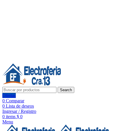
Línea de Whatsapp - Ventas
20 años de confianza, respaldo y tecnología para tu hogar
Síguenos:
20 años de confianza y respaldo
Search
Ofertas
0
Comparar
0
Lista de deseos
Ingresar / Registro
0
items
$
0
Menu