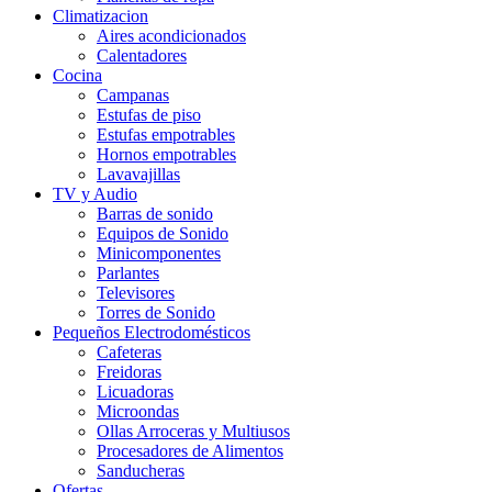
Climatizacion
Aires acondicionados
Calentadores
Cocina
Campanas
Estufas de piso
Estufas empotrables
Hornos empotrables
Lavavajillas
TV y Audio
Barras de sonido
Equipos de Sonido
Minicomponentes
Parlantes
Televisores
Torres de Sonido
Pequeños Electrodomésticos
Cafeteras
Freidoras
Licuadoras
Microondas
Ollas Arroceras y Multiusos
Procesadores de Alimentos
Sanducheras
Ofertas