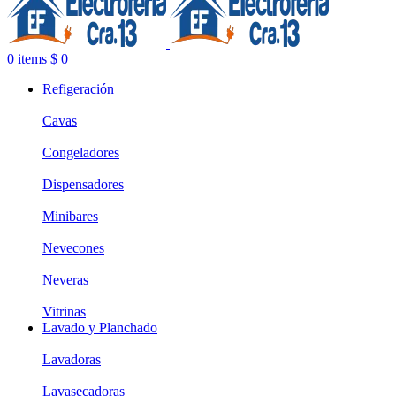
0
items
$
0
Refigeración
Cavas
Congeladores
Dispensadores
Minibares
Nevecones
Neveras
Vitrinas
Lavado y Planchado
Lavadoras
Lavasecadoras