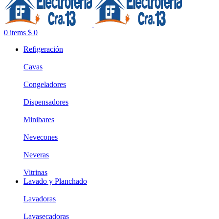
0
items
$
0
Refigeración
Cavas
Congeladores
Dispensadores
Minibares
Nevecones
Neveras
Vitrinas
Lavado y Planchado
Lavadoras
Lavasecadoras