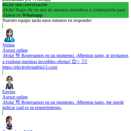
Iniciar una conversación
¡Hola! Haga clic en uno de nuestros miembros a continuación para
chatear en
Whatsapp
Nuestro equipo tarda unos minutos en responder
Ventas
Asesor online
¡Hola! 👋 Regresamos en un momento. ¡Mientras tanto, te invitamos
a explorar nuestras increíbles ofertas! 😊✨ 👉🏼
https://electroferiadela13.com/
Envíos
Asesor online
¡Hola! 👋 Regresamos en un momento. ¡Mientras tanto, me puede
indicar cual es su requerimiento.