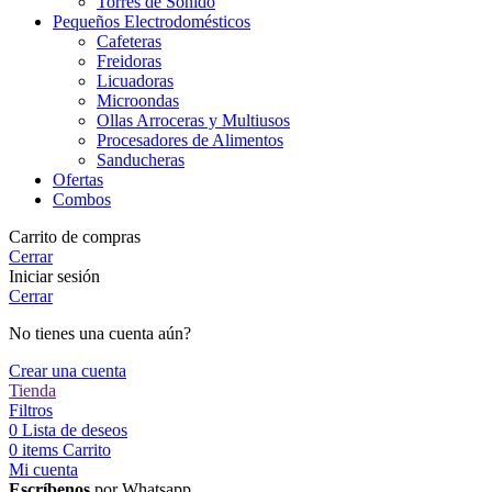
Torres de Sonido
Pequeños Electrodomésticos
Cafeteras
Freidoras
Licuadoras
Microondas
Ollas Arroceras y Multiusos
Procesadores de Alimentos
Sanducheras
Ofertas
Combos
Carrito de compras
Cerrar
Iniciar sesión
Cerrar
No tienes una cuenta aún?
Crear una cuenta
Tienda
Filtros
0
Lista de deseos
0
items
Carrito
Mi cuenta
Escríbenos
por Whatsapp