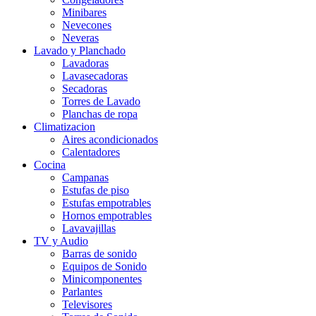
Minibares
Nevecones
Neveras
Lavado y Planchado
Lavadoras
Lavasecadoras
Secadoras
Torres de Lavado
Planchas de ropa
Climatizacion
Aires acondicionados
Calentadores
Cocina
Campanas
Estufas de piso
Estufas empotrables
Hornos empotrables
Lavavajillas
TV y Audio
Barras de sonido
Equipos de Sonido
Minicomponentes
Parlantes
Televisores