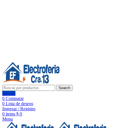
Línea de Whatsapp - Ventas
20 años de confianza, respaldo y tecnología para tu hogar
Síguenos:
20 años de confianza y respaldo
Search
Ofertas
0
Comparar
0
Lista de deseos
Ingresar / Registro
0
items
$
0
Menu